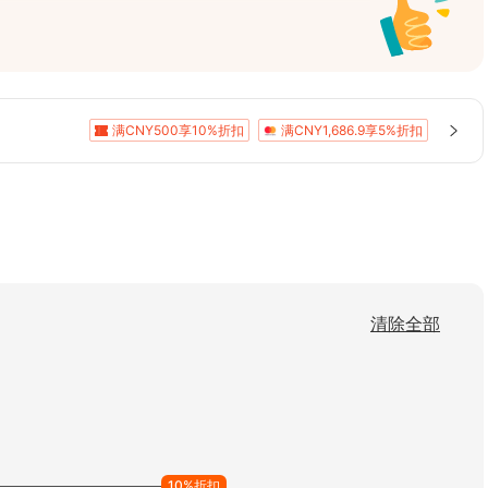
以上驾车经验！
题
满CNY500享10%折扣
满CNY1,686.9享5%折扣
清除全部
10%折扣