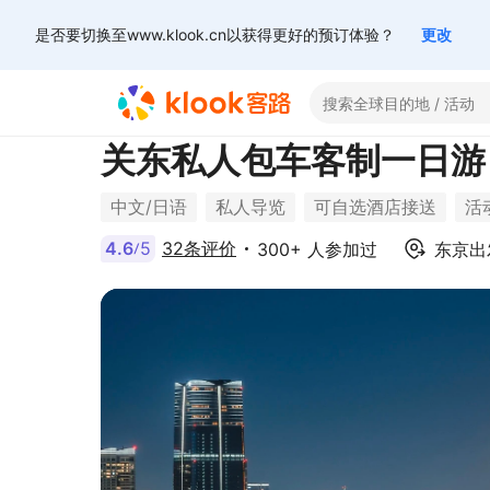
是否要切换至www.klook.cn以获得更好的预订体验？
更改
关东私人包车客制一日游
中文/日语
私人导览
可自选酒店接送
活
4.6
5
32条评价
300+ 人参加过
东京
出
/