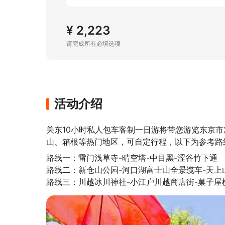
¥ 2,223
请完成所有必填选项
活动介绍
关东10小时私人包车客制一日游将带您游览东京市
山、箱根等热门地区，可自定行程，以下为参考路
路线一：雷门浅草寺-晴空塔-中目黑-涩谷竹下通

路线二：新仓山公园-河口湖富士山全景缆车-天上山
路线三：川越冰川神社-小江户川越商店街-菓子屋