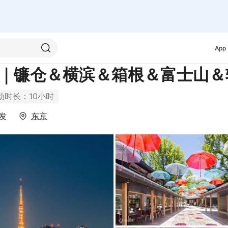
App
｜镰仓＆横滨＆箱根＆富士山＆
动时长：10小时
发
东京