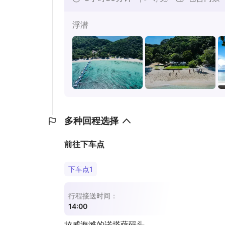
浮潜
多种回程选择
前往下车点
下车点1
行程接送时间：
14:00
拉威海滩的诺塔萨码头