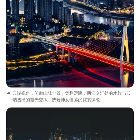
云端视角，俯瞰山城全景，凭栏远眺，两江交汇处的水纹与云
端透出的霞光交织，恍若神女遗落的霓裳绸缎