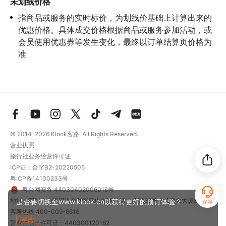
未划线价格
指商品或服务的实时标价，为划线价基础上计算出来的
优惠价格。具体成交价格根据商品或服务参加活动，或
会员使用优惠券等发生变化，最终以订单结算页价格为
准
© 2014-2026
Klook客路. All Rights Reserved.
营业执照
旅行社业务经营许可证
ICP证：合字B2-20220505
粤ICP备14100233号
粤公网安备 44030402006016号
地址：深圳市前海深港合作区南山街道梦海大道5289号中粮亚太大厦801
是否要切换至www.klook.cn以获得更好的预订体验？
客服
客服热线
400-009-6616
更改
营业性演出许可证：440300120162