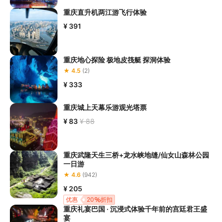
重庆直升机两江游飞行体验
¥ 391
重庆地心探险 极地皮筏艇 探洞体验
★ 4.5
(2)
¥ 333
重庆城上天幕乐游观光塔票
¥ 83
¥ 88
重庆武隆天生三桥+龙水峡地缝/仙女山森林公园
一日游
★ 4.6
(942)
¥ 205
优惠
20
折扣
重庆礼宴巴国 · 沉浸式体验千年前的宫廷君王盛
宴