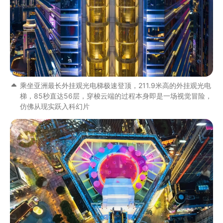
乘坐亚洲最长外挂观光电梯极速登顶，211.9米高的外挂观光电
梯，85秒直达56层，穿梭云端的过程本身即是一场视觉冒险，
仿佛从现实跃入科幻片