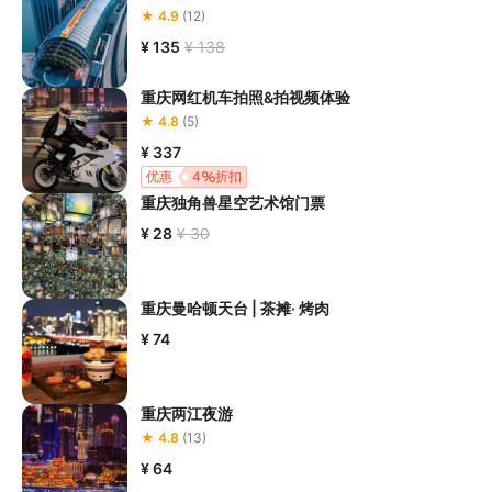
★ 4.9
(12)
患者及严重恐高、体质较弱的游客参加本项目，
若您隐瞒前述情况
参加本项目发生意外的，由您本人承担一切责任，因此给旅行社造
¥ 135
¥ 138
5.在项目过程中您需要全程正确穿戴安全护具，戴眼镜的游客应当
重庆网红机车拍照&拍视频体验
做好相应防护，避免发生意外事件
。若本项目因天气恶劣或其他不
★ 4.8
(5)
可抗力导致无法成行的，请您听从旅行社工作人员的安排参加活
¥ 337
动；

优惠
4
折扣
6.若您在项目过程中感到任何不适，请及时与项目工作人员进行沟
重庆独角兽星空艺术馆门票
¥ 28
¥ 30
重庆曼哈顿天台 | 茶摊· 烤肉
¥ 74
重庆两江夜游
★ 4.8
(13)
¥ 64