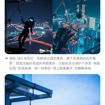
身处 262 米高空，耳畔掠过城市微风，脚下是通透的高空视
野，既需克服对高度的本能紧张，又能在安全保护下享受 “突破
自我” 的成就感，每一秒都是 “肾上腺素飙升” 的酣畅体验