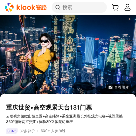
搜索
查看照片
重庆世贸•高空观景天台131门票
云端视角俯瞰山城全景+高空绳降+乘坐亚洲最长外挂观光电梯+视野震撼
360°俯瞰两江交汇+体验8D立体魔幻重庆
600+ 人参加过
3.9
5
37条评价
/