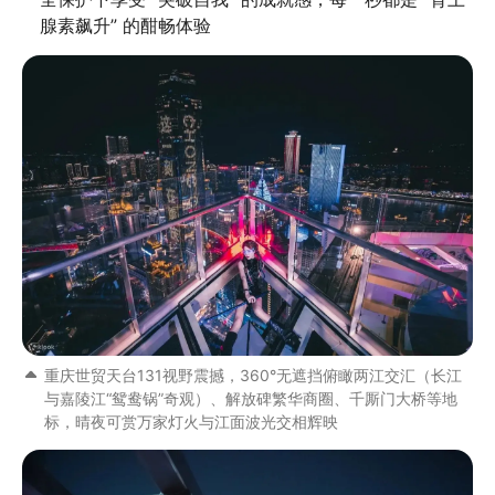
腺素飙升” 的酣畅体验
重庆世贸天台131视野震撼，360°无遮挡俯瞰两江交汇（长江
与嘉陵江“鸳鸯锅”奇观）、解放碑繁华商圈、千厮门大桥等地
标，晴夜可赏万家灯火与江面波光交相辉映