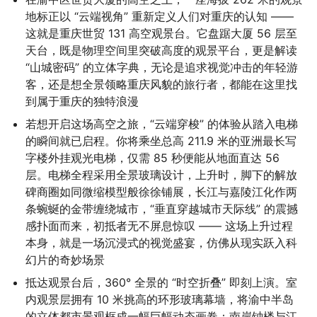
地标正以 “云端视角” 重新定义人们对重庆的认知 —— 
这就是重庆世贸 131 高空观景台。它盘踞大厦 56 层至
天台，既是物理空间里突破高度的观景平台，更是解读 
“山城密码” 的立体字典，无论是追求视觉冲击的年轻游
客，还是想全景领略重庆风貌的旅行者，都能在这里找
到属于重庆的独特浪漫
若想开启这场高空之旅，“云端穿梭” 的体验从踏入电梯
的瞬间就已启程。你将乘坐总高 211.9 米的亚洲最长写
字楼外挂观光电梯，仅需 85 秒便能从地面直达 56 
层。电梯全程采用全景玻璃设计，上升时，脚下的解放
碑商圈如同微缩模型般徐徐铺展，长江与嘉陵江化作两
条蜿蜒的金带缠绕城市，“垂直穿越城市天际线” 的震撼
感扑面而来，初抵者无不屏息惊叹 —— 这场上升过程
本身，就是一场沉浸式的视觉盛宴，仿佛从现实跃入科
幻片的奇妙场景
抵达观景台后，360° 全景的 “时空折叠” 即刻上演。室
内观景层拥有 10 米挑高的环形玻璃幕墙，将渝中半岛
的立体都市景观框成一幅巨幅动态画卷：南岸钟楼与江