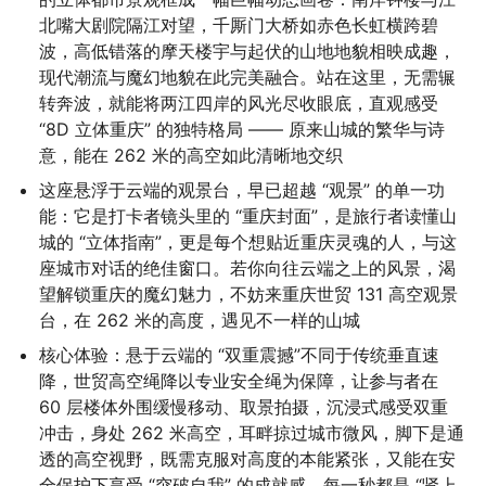
北嘴大剧院隔江对望，千厮门大桥如赤色长虹横跨碧
波，高低错落的摩天楼宇与起伏的山地地貌相映成趣，
现代潮流与魔幻地貌在此完美融合。站在这里，无需辗
转奔波，就能将两江四岸的风光尽收眼底，直观感受 
“8D 立体重庆” 的独特格局 —— 原来山城的繁华与诗
意，能在 262 米的高空如此清晰地交织
这座悬浮于云端的观景台，早已超越 “观景” 的单一功
能：它是打卡者镜头里的 “重庆封面”，是旅行者读懂山
城的 “立体指南”，更是每个想贴近重庆灵魂的人，与这
座城市对话的绝佳窗口。若你向往云端之上的风景，渴
望解锁重庆的魔幻魅力，不妨来重庆世贸 131 高空观景
台，在 262 米的高度，遇见不一样的山城
核心体验：悬于云端的 “双重震撼”不同于传统垂直速
降，世贸高空绳降以专业安全绳为保障，让参与者在 
60 层楼体外围缓慢移动、取景拍摄，沉浸式感受双重
冲击，身处 262 米高空，耳畔掠过城市微风，脚下是通
透的高空视野，既需克服对高度的本能紧张，又能在安
全保护下享受 “突破自我” 的成就感，每一秒都是 “肾上