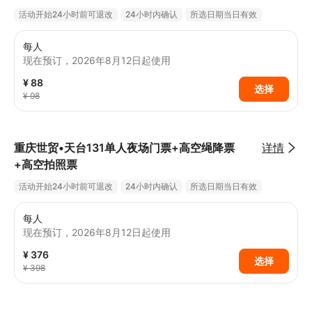
动观景台”—— 从地面商圈到高空云端，随
活动开始24小时前可退改
24小时内确认
所选日期当日有效
高度变化欣赏重庆 “立体分层” 的城市风
貌，每一秒都是沉浸式视觉冲击
每人
【晴夜绳降，承包 “空中夜景大片” 】晴夜
现在预订，2026年8月12日起使用
参与绳降，能在高空直面两江四岸的灯光盛
¥ 88
选择
宴 —— 万家灯火从脚下铺展至远方，江面
¥ 98
波光随灯光闪烁，此时按下快门，人物与夜
景融合的 “悬浮大片” 自带酷感，轻松成为
社交平台的 “打卡焦点”
重庆世贸•天台131单人夜场门票+高空绳降票
详情
+高空拍照票
【刺激与浪漫并存，双重体验一次拥有】既
保留了高空绳降的肾上腺素飙升感，又兼具
活动开始24小时前可退改
24小时内确认
所选日期当日有效
全景赏景的浪漫氛围。在专业安全保障下，
既能突破自我挑战极限，又能沉浸式感受山
每人
城全景的震撼，让 “玩极限” 与 “赏美景” 无
现在预订，2026年8月12日起使用
缝衔接，满足年轻群体对 “个性体验 + 出片
¥ 376
选择
效果” 的双重需求
¥ 398
【多元 IP 空间，颜值与个性兼具】观景台
创新打造特色主题场景：少女心爆棚的粉色