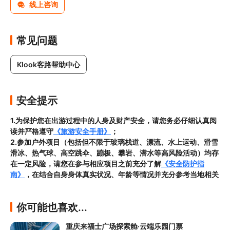
线上咨询
常见问题
Klook客路帮助中心
安全提示
1.为保护您在出游过程中的人身及财产安全，请您务必仔细认真阅
读并严格遵守
《旅游安全手册》
；
2.参加户外项目（包括但不限于玻璃栈道、漂流、水上运动、滑雪
滑冰、热气球、高空跳伞、蹦极、攀岩、潜水等高风险活动）均存
在一定风险，请您在参与相应项目之前充分了解
《安全防护指
南》
，在结合自身身体真实状况、年龄等情况并充分参考当地相关
部门及其他专业机构的相关公告和建议后慎重参与
；

3.请您在预订
本项目之前与客服工作人员沟通了解本项目的准入年
你可能也喜欢...
龄、准入身高及准入体重等准入要求
，否则预订失败或预订后无法
成行的后果由您自行承担；

重庆来福士广场探索舱·云端乐园门票
4.
禁止孕妇、患有高血压、心脏病等不适合刺激性游玩项目的疾病