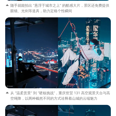
随手就能拍出 “悬浮于城市之上” 的酷感大片，景区还免费提供
眼镜、光剑等道具，助力定格个性瞬间
从 “温柔赏景” 到 “硬核挑战”，重庆世贸 131 高空观景天台与高
空绳降，以两种截然不同的方式诠释着山城的云端魅力