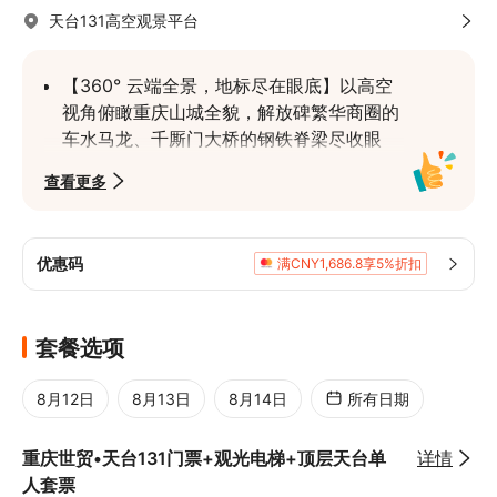
天台131高空观景平台
【360° 云端全景，地标尽在眼底】以高空
视角俯瞰重庆山城全貌，解放碑繁华商圈的
车水马龙、千厮门大桥的钢铁脊梁尽收眼
底；晴夜时分，万家灯火与江面波光交相辉
查看更多
映，霓虹漫过两江四岸，将 “山水之城” 的
夜景浪漫值拉满，随手拍都是城市全景大片
【8D 魔幻视角，重构山城印象】打破平面
优惠码
满CNY1,686.8享5%折扣
观景局限，360 度无遮挡视野串联长江、嘉
陵江两江四岸风光，现代摩天楼宇与高低错
落的山地地貌碰撞融合，直观感受 “轻轨穿
套餐选项
楼、两江交汇” 的魔幻城市格局，是沉浸式
理解 “8D 重庆” 的绝佳窗口
8月12日
8月13日
8月14日
所有日期
【亚洲最长外挂电梯，上升即风景】乘坐总
高 211.9 米的亚洲最长写字楼外挂观光电
重庆世贸•天台131门票+观光电梯+顶层天台单
详情
梯，电梯全景玻璃设计让上升过程成为 “移
人套票