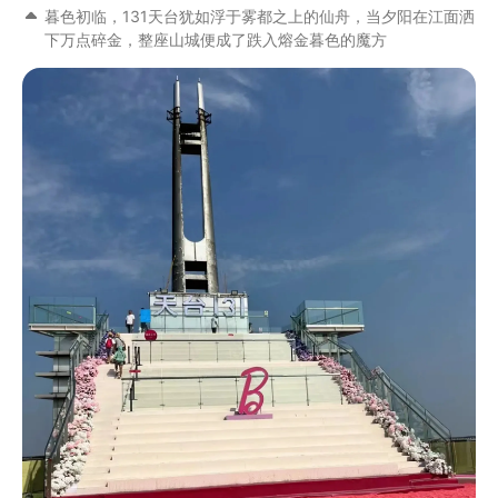
暮色初临，131天台犹如浮于雾都之上的仙舟，当夕阳在江面洒
下万点碎金，整座山城便成了跌入熔金暮色的魔方