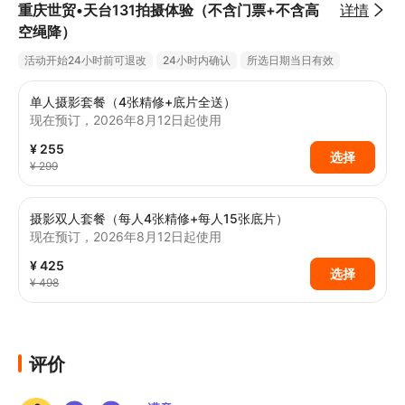
重庆世贸•天台131拍摄体验（不含门票+不含高
详情
芭比主题区，满足拍照打卡需求；硬核工业
空绳降）
风涂鸦区域，碰撞出潮流与复古的反差感，
无论是闺蜜同行、情侣约会还是个人写真，
活动开始24小时前可退改
24小时内确认
所选日期当日有效
都能找到专属拍照场景
单人摄影套餐（4张精修+底片全送）
现在预订，2026年8月12日起使用
¥ 255
选择
¥ 299
摄影双人套餐（每人4张精修+每人15张底片）
现在预订，2026年8月12日起使用
¥ 425
选择
¥ 498
评价