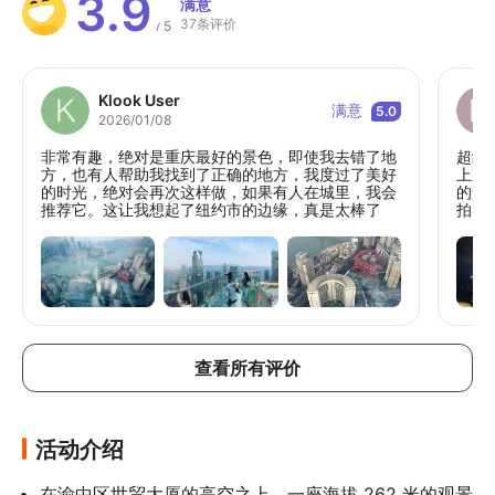
3.9
满意
37条评价
5
/
Klook User
满意
5.0
2026/01/08
非常有趣，绝对是重庆最好的景色，即使我去错了地
超级
方，也有人帮助我找到了正确的地方，我度过了美好
上观
的时光，绝对会再次这样做，如果有人在城里，我会
的景
推荐它。这让我想起了纽约市的边缘，真是太棒了
拍照
查看所有评价
活动介绍
在渝中区世贸大厦的高空之上，一座海拔 262 米的观景