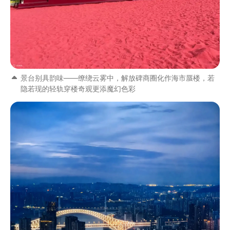
景台别具韵味——缭绕云雾中，解放碑商圈化作海市蜃楼，若
隐若现的轻轨穿楼奇观更添魔幻色彩