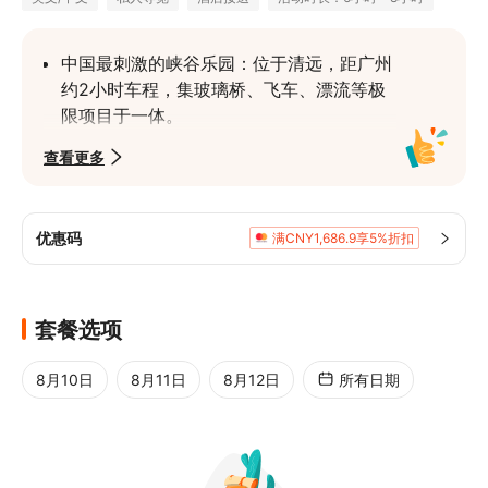
中国最刺激的峡谷乐园：位于清远，距广州
约2小时车程，集玻璃桥、飞车、漂流等极
限项目于一体。
“云天玻霸”玻璃桥：全长1314米，悬挂在瀑
查看更多
布群上空，俯瞰峡谷如临云端，是朋友圈爆
款打卡点。
空中飞车体验：高空滑索飞越丛林与山谷，
优惠码
满CNY1,686.9享5%折扣
极速俯冲，感受飞翔与失重的双重快感。
高空峡谷漂流：被誉为“浪尖上的过山车”，
全程6公里、落差378米，30分钟不停歇的
套餐选项
惊险与欢乐。
8月10日
8月11日
8月12日
所有日期
天然氧吧环境：森林覆盖率高达95%，瀑
布、溪流与山林相映成趣，兼具刺激与自然
之美。
多样人群皆宜：适合年轻人、情侣、朋友组