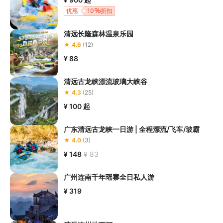
优惠
10
折扣
清远长隆森林温泉乐园
★ 4.6
(12)
¥ 88
清远古龙峡漂流玻璃大峡谷
★ 4.3
(25)
¥ 100
起
广东清远古龙峡一日游 | 全程漂流/飞车/玻霸
★ 4.0
(3)
¥ 148
¥ 83
广州连南千年瑶寨全日私人游
¥ 319