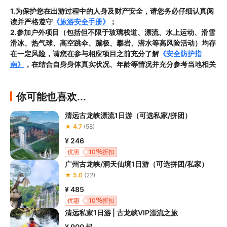
1.为保护您在出游过程中的人身及财产安全，请您务必仔细认真阅
读并严格遵守
《旅游安全手册》
；
2.参加户外项目（包括但不限于玻璃栈道、漂流、水上运动、滑雪
滑冰、热气球、高空跳伞、蹦极、攀岩、潜水等高风险活动）均存
在一定风险，请您在参与相应项目之前充分了解
《安全防护指
南》
，在结合自身身体真实状况、年龄等情况并充分参考当地相关
部门及其他专业机构的相关公告和建议后慎重参与
3.禁止孕妇、患有高血压、心脏病等不适合刺激性游玩项目的疾病
你可能也喜欢...
患者及严重恐高、体质较弱的游客参加本产品内包含的项目，
若您
隐瞒前述情况参加项目发生意外的，由您本人承担一切责任，因此
清远古龙峡漂流1日游（可选私家/拼团）
给旅行社造成损失的，还需对旅行社进行全额赔偿；

★ 4.7
(58)
4.因本产品内可能包含多个旅游项目，请您在
预订本产品之前与客
服工作人员沟通了解本产品内各项目的准入年龄、准入身高及准入
¥ 246
体重等准入要求
，否则预订失败或预订后无法成行的后果由您自行
优惠
10
折扣
承担；

广州古龙峡/洞天仙境1日游（可选拼团/私家）
5.请您在
参与项目期间全程穿戴好安全护具，避免发生意外事件；
★ 5.0
(22)
6.若您在项目进行过程中感到任何不适，请及时与工作人员进行沟
¥ 485
通，工作人员将会及时为您提供必要支持。
优惠
10
折扣
清远私家1日游 | 古龙峡VIP漂流之旅
¥ 900
起