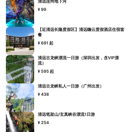
清远连州地下河
¥ 99
【近清远长隆度假区】清远瞻云度假酒店住宿套
餐
¥ 691
起
清远古龙峡漂流一日游（深圳出发，含VIP漂
流）
¥ 595
起
清远古龙峡私人一日游（广州出发）
¥ 438
清远笔架山/玄真峡谷漂流1日游
¥ 254