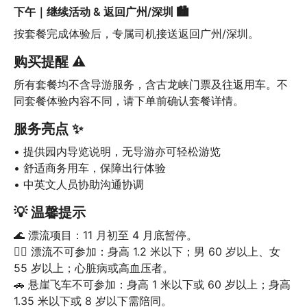
下午｜继续活动 & 返回广州/深圳 🏙️
按套餐完成体验后，专属司机接送返回广州/深圳。
购买提醒 ⚠️
所有套餐均不含导游服务，含古龙峡门票及往返用车。不
同套餐体验内容不同，请下单前确认套餐详情。
服务亮点 ✨
• 提供园内导览说明，无导游亦可轻松游览

• 舒适商务用车，保障出行体验

• 中英文人员协助沟通协调
💡 温馨提示
🌊 漂流项目：11 月初至 4 月底暂停。

🚣‍♂️ 漂流不可参加：身高 1.2 米以下；男 60 岁以上、女 
55 岁以上；心脏病或高血压者。

🚗 悬崖飞车不可参加：身高 1 米以下或 60 岁以上；身高 
1.35 米以下或 8 岁以下需陪同。
