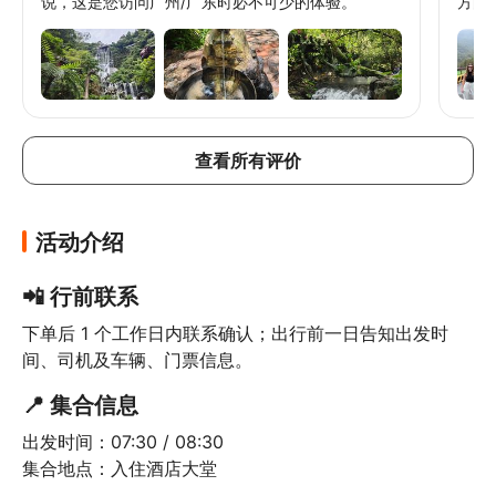
说，这是您访问广州/广东时必不可少的体验。
方的
查看所有评价
活动介绍
📲 行前联系
下单后 1 个工作日内联系确认；出行前一日告知出发时
间、司机及车辆、门票信息。
📍 集合信息
出发时间：07:30 / 08:30

集合地点：入住酒店大堂