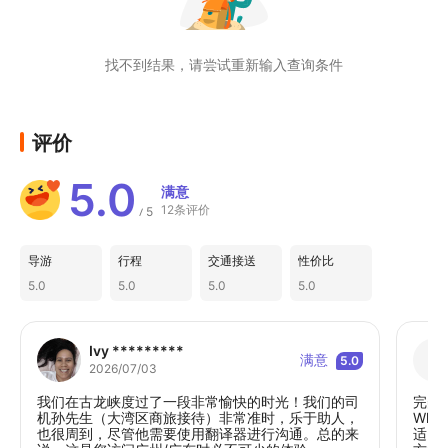
团或亲子出游。
找不到结果，请尝试重新输入查询条件
评价
5.0
满意
12条评价
5
/
导游
行程
交通接送
性价比
5.0
5.0
5.0
5.0
Ivy *********
满意
5.0
2026/07/03
我们在古龙峡度过了一段非常愉快的时光！我们的司
完美
机孙先生（大湾区商旅接待）非常准时，乐于助人，
Wh
也很周到，尽管他需要使用翻译器进行沟通。总的来
适，