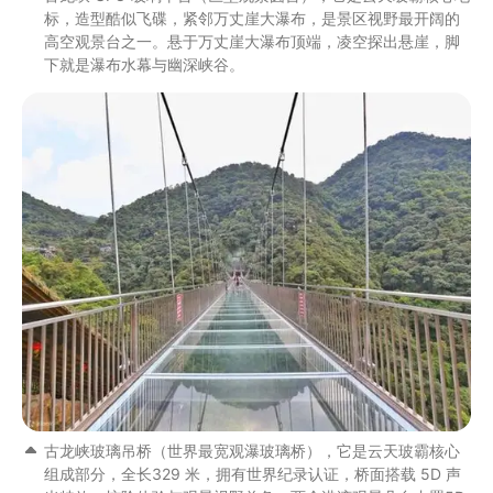
标，造型酷似飞碟，紧邻万丈崖大瀑布，是景区视野最开阔的
高空观景台之一。悬于万丈崖大瀑布顶端，凌空探出悬崖，脚
下就是瀑布水幕与幽深峡谷。
古龙峡玻璃吊桥（世界最宽观瀑玻璃桥），它是云天玻霸核心
组成部分，全长329 米，拥有世界纪录认证，桥面搭载 5D 声