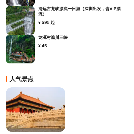
清远古龙峡漂流一日游（深圳出发，含VIP漂
流）
¥ 595
起
龙潭村湟川三峡
¥ 45
人气景点