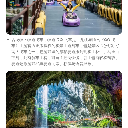
古龙峡・峡道飞车，峡道 QQ 飞车是古龙峡与腾讯《QQ 飞
车》手游官方正版授权的实景山道滑车，也是景区 “绝代双飞”
两大飞车之一，把游戏里的漂移赛道搬到现实山林中。纯重力
下滑，配有刹车手柄，可自主控制快慢，新手也能轻松驾驭。
赛道还原游戏经典赛道元素、标识与语音播报。