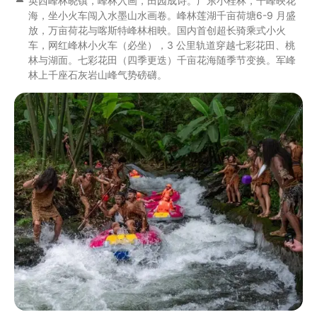
英西峰林晓镇，峰林入画，田园成诗。广东小桂林，千峰映花
海，坐小火车闯入水墨山水画卷。峰林莲湖千亩荷塘6-9 月盛
放，万亩荷花与喀斯特峰林相映。国内首创超长骑乘式小火
车，网红峰林小火车（必坐），3 公里轨道穿越七彩花田、桃
林与湖面。七彩花田（四季更迭）千亩花海随季节变换。军峰
林上千座石灰岩山峰气势磅礴。