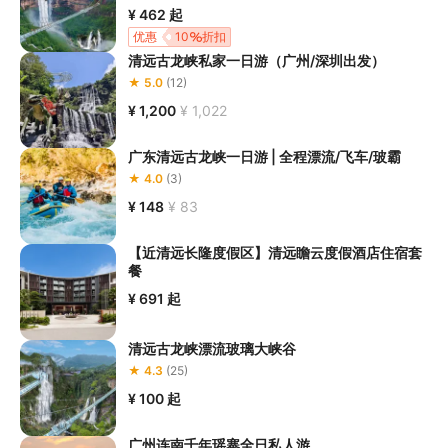
服工作人员沟通了解本产品内各项目的准入年龄、准入身高及准入
¥ 462
起
体重等准入要求
，否则预订失败或预订后无法成行的后果由您自行
优惠
10
折扣
承担；

清远古龙峡私家一日游（广州/深圳出发）
5.请您在
参与项目期间全程穿戴好安全护具，避免发生意外事件；
★ 5.0
(12)
6.若您在项目进行过程中感到任何不适，请及时与工作人员进行沟
¥ 1,200
¥ 1,022
通，工作人员将会及时为您提供必要支持。
广东清远古龙峡一日游 | 全程漂流/飞车/玻霸
★ 4.0
(3)
¥ 148
¥ 83
【近清远长隆度假区】清远瞻云度假酒店住宿套
餐
¥ 691
起
清远古龙峡漂流玻璃大峡谷
★ 4.3
(25)
¥ 100
起
广州连南千年瑶寨全日私人游