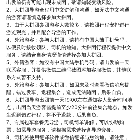
出发前仍有可能出现未成团，敬请知晓变动风险。

2、大拼团导游全程用中文讲解和沟通，如无法中文沟通
的游客请谨慎选择参加大拼团。

3、由于大拼团参团游客人数较多，请按照行程安排进行
游览观光，并且配合导游的工作。

4、外籍游客：参与大拼团，请持有中国大陆手机号码，
以便及时接收领队、司机的通知。大拼团行程仅提供中文
服务，请结合自身情况谨慎选择参加大拼团。

5、外籍游客：如没有中国大陆手机号码，请出发前一天
联系客服，并提供微信二维码截图添加客服微信，其他联
系方式暂不支持。

5、外籍游客：参加大拼团，如因未及时查看微信消息提
醒，错过发车、返程集合，造成无法随团，后果自负。

6、大拼团导游出团前一天19:00左右通知客人集合时间地
点，出团当天游客需提前至少20分钟前往集合地点。如发
生迟到错过行程，将不予退款，后果自负。

7、专属包车套餐无导游，司机简单讲解，可以协助购
票，如需导游服务，请根据需求选择含导游套餐。

8、司机将使用翻译软件或微信翻译与您沟通。请注意，