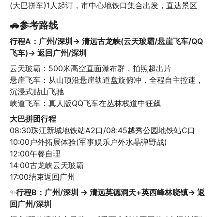
(大巴拼车)1人起订，市中心地铁口集合出发，直达景区
🚗参考路线
行程A：广州/深圳→ 清远古龙峡(云天玻霸/悬崖飞车/QQ
飞车)→ 返回广州/深圳
云天玻霸：500米高空直面瀑布群，拍照超出片

悬崖飞车：从山顶沿悬崖轨道盘旋俯冲，全程自主控速，
沉浸式贴山飞驰

峡道飞车：真人版QQ飞车在丛林栈道中狂飙
大巴拼团行程
08:30珠江新城地铁站A2口/08:45越秀公园地铁站C口

10:00户外拓展体验(军事娱乐户外水晶弹野战)

12:00午餐自理

14:00古龙峡云天玻霸

17:00结束返回广州
✨
行程B：广州/深圳 → 清远英德洞天+英西峰林晓镇→ 返
回广州/深圳