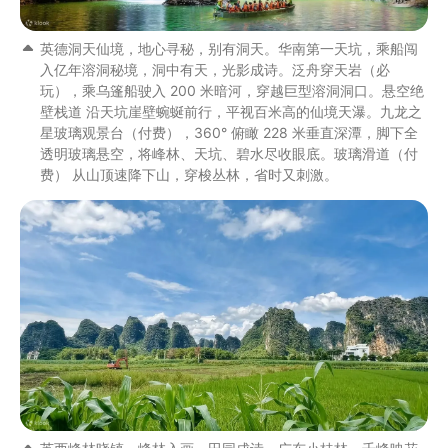
英德洞天仙境，地心寻秘，别有洞天。华南第一天坑，乘船闯
入亿年溶洞秘境，洞中有天，光影成诗。泛舟穿天岩（必
玩），乘乌篷船驶入 200 米暗河，穿越巨型溶洞洞口。悬空绝
壁栈道 沿天坑崖壁蜿蜒前行，平视百米高的仙境天瀑。九龙之
星玻璃观景台（付费），360° 俯瞰 228 米垂直深潭，脚下全
透明玻璃悬空，将峰林、天坑、碧水尽收眼底。玻璃滑道（付
费） 从山顶速降下山，穿梭丛林，省时又刺激。