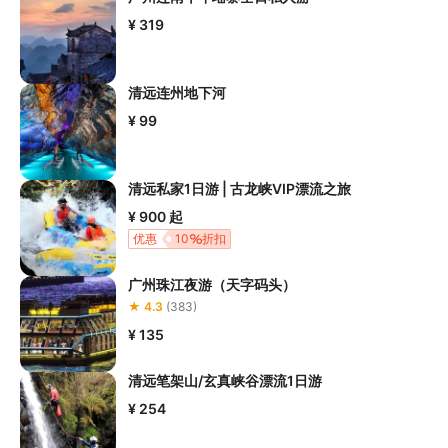
¥ 319
清远连州地下河
¥ 99
清远私家1日游 | 古龙峡VIP漂流之旅
¥ 900
起
优惠
10
折扣
广州珠江夜游（天字码头）
★ 4.3
(383)
¥ 135
清远笔架山/玄真峡谷漂流1日游
¥ 254