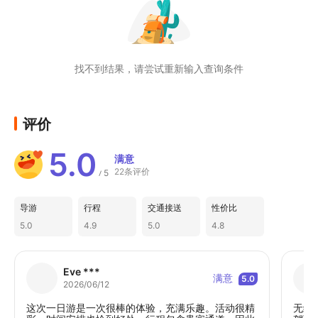
✅ 私团用车时长保障，每日10小时充足服务
时间
✅ 费用透明，过桥费、燃油费、停车费、司
找不到结果，请尝试重新输入查询条件
机餐费覆盖
✅ 无忧出行，无隐形消费，旅途安心
更高性价比・可选小车拼车/大巴拼团出游 . 人
评价
均超划算
👨‍👩‍👧‍👦 （小车拼车游）2人起成团，免费上
5.0
满意
门接送(以当天接送时间为准)

22条评价
5
/
🚌（大巴拼团游）1人起订，优选市中心交通
便利的地铁口集合出发
导游
行程
交通接送
性价比
5.0
4.9
5.0
4.8
清远古龙峡
☁️云天玻霸（玻璃大峡谷）：在500米高空直
面瀑布群，拍出悬浮天际大片

Eve ***
满意
5.0
2026/06/12
🏎️悬崖飞车：从山顶沿悬崖轨道盘旋俯冲，全
程自主控速，贴山飞驰

这次一日游是一次很棒的体验，充满乐趣。活动很精
无缝