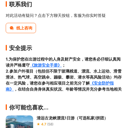
联系我们
对此活动有疑问？点击下方聊天按钮，客服为你实时答疑
线上咨询
安全提示
1.为保护您在出游过程中的人身及财产安全，请您务必仔细认真阅
读并严格遵守
《旅游安全手册》
；
2.参加户外项目（包括但不限于玻璃栈道、漂流、水上运动、滑雪
滑冰、热气球、高空跳伞、蹦极、攀岩、潜水等高风险活动）均存
在一定风险，请您在参与相应项目之前充分了解
《安全防护指
南》
，在结合自身身体真实状况、年龄等情况并充分参考当地相关
部门及其他专业机构的相关公告和建议后慎重参与
3.禁止孕妇、患有高血压、心脏病等不适合刺激性游玩项目的疾病
你可能也喜欢...
患者及严重恐高、体质较弱的游客参加本产品内包含的项目，
若您
隐瞒前述情况参加项目发生意外的，由您本人承担一切责任，因此
清远古龙峡漂流1日游（可选私家/拼团）
给旅行社造成损失的，还需对旅行社进行全额赔偿；

★ 4.7
(58)
4.因本产品内可能包含多个旅游项目，请您在
预订本产品之前与客