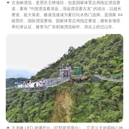
古龙峡漂流，是景区王牌项目，也是国家体育总局指定漂流赛
道，素有 “中国漂流看清远，清远漂流看古龙” 的说法，以超长
赛道、超大落差、极速流速成为夏日玩水热门选择。是国家 4A
级景区、国际漂流赛场、国家体育总局指定赛道，拥有多项世
界纪录认证，被誉为广东刺激漂流标杆、浪尖上的过山车。
古龙峡 UFO 玻璃平台（巨型观景圆台），它是云天玻霸核心地