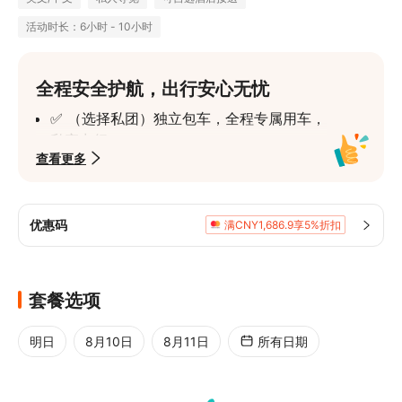
活动时长：6小时 - 10小时
全程安全护航，出行安心无忧
✅ （选择私团）独立包车，全程专属用车，
私密出行
查看更多
✅ （选择拼车）省钱天花板，小车拼车游(2
人起)，上门接送，一人一座
✅ （选择大团）高性价比，大巴拼团(1人
优惠码
满CNY1,686.9享5%折扣
起)，市区中心地铁口集合上车，直达景区
✅ 私团行程自由掌控，路线可灵活定制，节
奏由你决定
套餐选项
✅ 司机即是向导，熟路更懂本地秘境，带你
深度畅玩
明日
8月10日
8月11日
所有日期
✅ 体验独特的清远，让你的尖叫与惊叹根本
停不下来