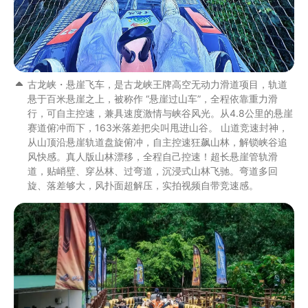
古龙峡・悬崖飞车，是古龙峡王牌高空无动力滑道项目，轨道
悬于百米悬崖之上，被称作 “悬崖过山车”，全程依靠重力滑
行，可自主控速，兼具速度激情与峡谷风光。从4.8公里的悬崖
赛道俯冲而下，163米落差把尖叫甩进山谷。 山道竞速封神，
从山顶沿悬崖轨道盘旋俯冲，自主控速狂飙山林，解锁峡谷追
风快感。真人版山林漂移，全程自己控速！超长悬崖管轨滑
道，贴峭壁、穿丛林、过弯道，沉浸式山林飞驰。弯道多回
旋、落差够大，风扑面超解压，实拍视频自带竞速感。