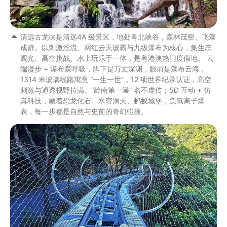
清远古龙峡是清远4A 级景区，地处粤北峡谷，森林茂密、飞瀑
成群。以刺激漂流、网红云天玻霸与九级瀑布为核心，集生态
观光、高空挑战、水上玩乐于一体，是粤港澳热门度假地。 云
端漫步 + 瀑布森呼吸，脚下是万丈深渊，眼前是瀑布云海，
1314 米玻璃线路寓意 “一生一世”，12 项世界纪录认证，高空
刺激与通透视野拉满。“岭南第一瀑” 名不虚传；5D 互动 + 仿
真科技，藏着恐龙化石、水帘洞天、蚂蚁城堡，负氧离子爆
表，每一步都是自然与史前的奇幻碰撞。