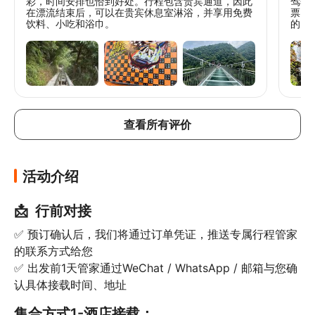
彩，时间安排也恰到好处。行程包含贵宾通道，因此
驾驶
🚡峡道飞车：真人版QQ飞车丛林盘山赛道随
在漂流结束后，可以在贵宾休息室淋浴，并享用免费
票。
心漂移狂飙

饮料、小吃和浴巾。
的，
趣，
🚣刺激漂流：总长 6063 米，落差 236 米，
刺激超解压
清远英德洞天+英西峰林晓镇
✨闯入清远“双仙境”，地心寻秘，峰林入画，
感受两个截然不同的 “人间仙境”

查看所有评价
🌌 仙境一：地心寻秘，潜入亿年溶洞，邂逅
地心之光

🏞️ 仙境二：峰林入画，漫步十里画廊，感受
活动介绍
人在画中游
📩  行前对接
✅ 预订确认后，我们将通过订单凭证，推送专属行程管家
的联系方式给您

✅ 出发前1天管家通过WeChat / WhatsApp / 邮箱与您确
认具体接载时间、地址
集合方式1-酒店接载：