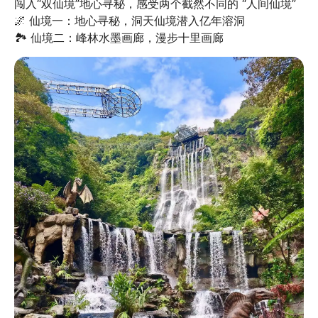
闯入“双仙境”地心寻秘，感受两个截然不同的 “人间仙境”

🌌 仙境一：地心寻秘，洞天仙境潜入亿年溶洞

🏞️ 仙境二：峰林水墨画廊，漫步十里画廊