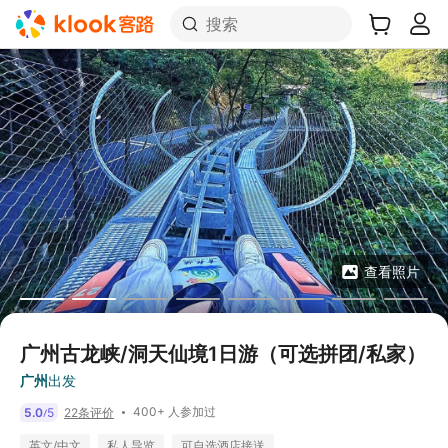
搜索
查看照片
广州古龙峡/洞天仙境1日游（可选拼团/私家）
广州
出发
400+ 人参加过
5.0
5
22条评价
/
英文/中文
私人导览
可自选酒店接送