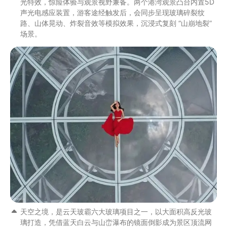
光特效，惊险体验与观景视野兼备。两个港湾观景凸台内置5D
声光电感应装置，游客途经触发后，会同步呈现玻璃碎裂纹
路、山体晃动、炸裂音效等模拟效果，沉浸式复刻 “山崩地裂”
场景。
天空之境，是云天玻霸六大玻璃项目之一，以大面积高反光玻
璃打造，凭借蓝天白云与山峦瀑布的镜面倒影成为景区顶流网