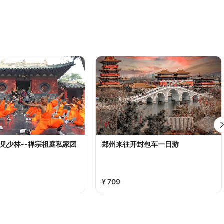
见少林--禅宗祖庭私家团
郑州来往开封包车一日游
¥ 709