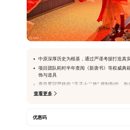
中原深厚历史为根基，通过严谨考据打造真
项目团队耗时半年查阅《新唐书》等权威典
饰与道具
唐皇冕冠严格按 “天子十二旒” 规制制作，
查看更多
乐师使用的箜篌、横笛，是依敦煌壁画形制
演出以 “唐皇设宴” 为主线，串联《霓裳羽
指导，确保礼仪、剧情符合史实
优惠码