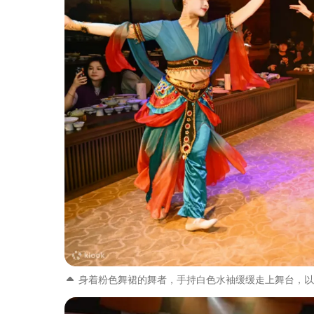
身着粉色舞裙的舞者，手持白色水袖缓缓走上舞台，以唐