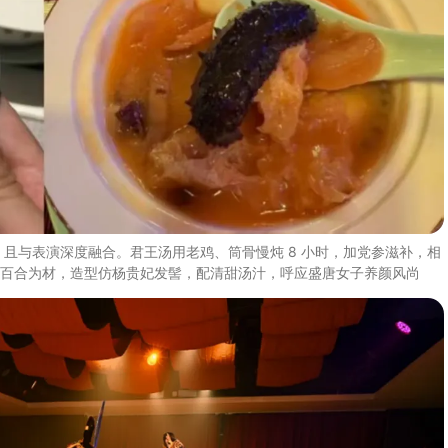
故，且与表演深度融合。君王汤用老鸡、筒骨慢炖 8 小时，加党参滋补，相
百合为材，造型仿杨贵妃发髻，配清甜汤汁，呼应盛唐女子养颜风尚