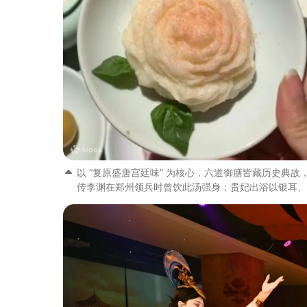
以 “复原盛唐宫廷味” 为核心，六道御膳皆藏历史典
传李渊在郑州领兵时曾饮此汤强身；贵妃出浴以银耳、