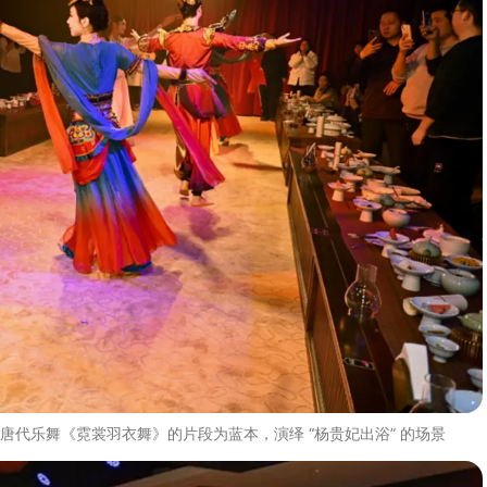
代乐舞《霓裳羽衣舞》的片段为蓝本，演绎 “杨贵妃出浴” 的场景