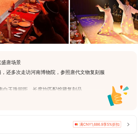
实盛唐场景
籍，还多次走访河南博物院，参照唐代文物复刻服
每串白玉珠间距、长度均匹配馆藏复刻品
复原的乐器，音色贴合盛唐古乐特点
衣》舞、李白斗酒等经典场景，且全程有历史学者
满CNY1,686.9享5%折扣