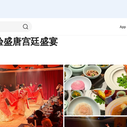
App
验盛唐宫廷盛宴