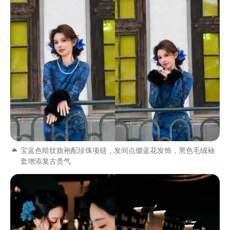
宝蓝色暗纹旗袍配珍珠项链，发间点缀蓝花发饰，黑色毛绒袖
套增添复古贵气