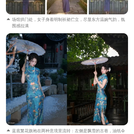
场馆拱门处，女子身着明制袄裙伫立，尽显东方温婉气韵，氛
围感拉满
蓝底繁花旗袍在两种意境里流转：左侧是飘雪的古巷，油纸伞