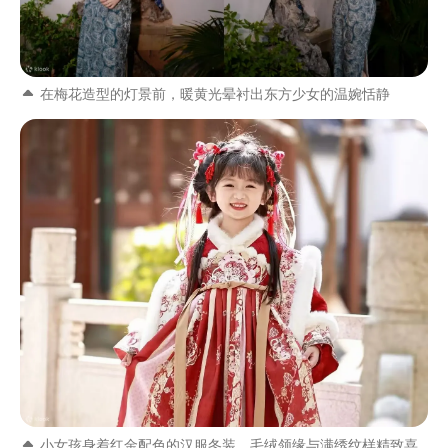
在梅花造型的灯景前，暖黄光晕衬出东方少女的温婉恬静
小女孩身着红金配色的汉服冬装，毛绒领缘与满绣纹样精致喜