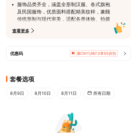
服饰品类齐全，涵盖全形制汉服、各式旗袍
及民国服饰，优质面料搭配精美纹样，兼顾
传统形制与现代审美，适配各类体验、拍摄
场景
查看更多
专业妆造团队量身定制，深耕国风妆造技
艺，搭配丰富古风配饰，复原款与日常款兼
具，拒绝千篇一律，打造专属东方美感
优惠码
满CNY1,687.3享5%折扣
场馆氛围雅致，新中式设计一步一景，水墨
屏风、古风灯笼相映，兼具观赏性与体验
感，沉浸式感受东方美学的静谧与诗意
套餐选项
8月9日
8月10日
8月11日
所有日期