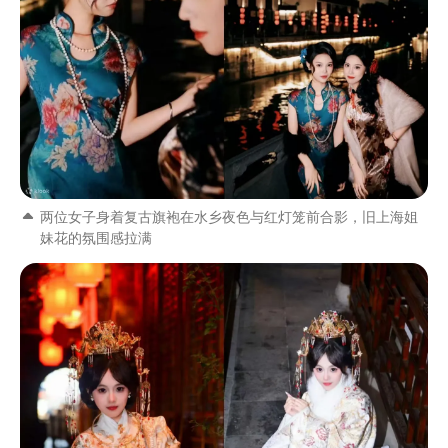
两位女子身着复古旗袍在水乡夜色与红灯笼前合影，旧上海姐
妹花的氛围感拉满