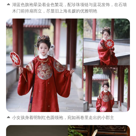
湖蓝色旗袍晕染着金色繁花，配珍珠项链与蓝花发饰，在石墙
木门前持扇而立，尽显旧上海名媛的优雅明艳
小女孩身着明制红色圆领袍，宛如画卷里走出的小郡主