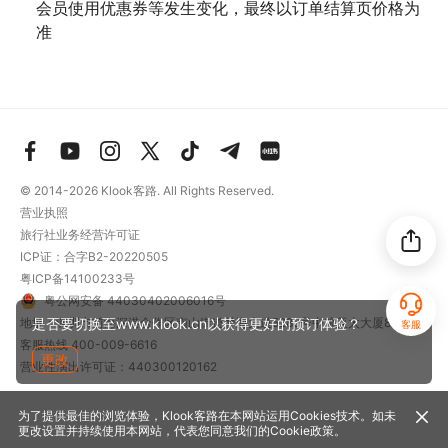
会员使用优惠券等发生变化，最终以订单结算页价格为
准
© 2014-2026
Klook客路. All Rights Reserved.
营业执照
旅行社业务经营许可证
ICP证：合字B2-20220505
粤ICP备14100233号
粤公网安备 44030402006016号
是否要切换至www.klook.cn以获得更好的预订体验？
地址：深圳市前海深港合作区南山街道梦海大道5289号中粮亚太大厦801
客服
客服热线
400-009-6616
更改
营业性演出许可证：440300120162
为了提供最佳的浏览体验，Klook客路在本网站运用Cookies技术。如未
更改设置并持续使用本网站，代表您同意我们的
Cookie政策
。