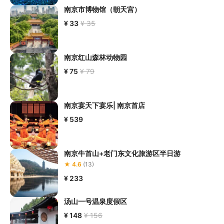
南京市博物馆（朝天宫）
¥ 33
¥ 35
南京红山森林动物园
¥ 75
¥ 79
南京宴天下宴乐| 南京首店
¥ 539
南京牛首山+老门东文化旅游区半日游
★ 4.6
(13)
¥ 233
汤山一号温泉度假区
¥ 148
¥ 156