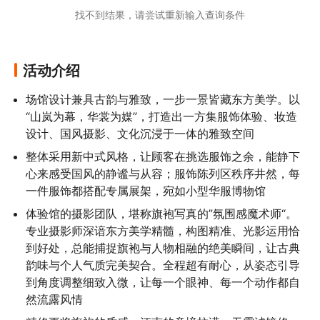
找不到结果，请尝试重新输入查询条件
活动介绍
场馆设计兼具古韵与雅致，一步一景皆藏东方美学。以
“山岚为幕，华裳为媒”，打造出一方集服饰体验、妆造
设计、国风摄影、文化沉浸于一体的雅致空间
整体采用新中式风格，让顾客在挑选服饰之余，能静下
心来感受国风的静谧与从容；服饰陈列区秩序井然，每
一件服饰都搭配专属展架，宛如小型华服博物馆
体验馆的摄影团队，堪称旗袍写真的”氛围感魔术师“。
专业摄影师深谙东方美学精髓，构图精准、光影运用恰
到好处，总能捕捉旗袍与人物相融的绝美瞬间，让古典
韵味与个人气质完美契合。全程超有耐心，从姿态引导
到角度调整细致入微，让每一个眼神、每一个动作都自
然流露风情