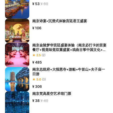
¥ 53
¥ 60
南京诗宴•沉浸式体验宫廷君王盛宴
¥ 106
南京金陵梦华宫廷盛宴体验（南京必打卡的宫宴
餐厅+视觉味觉双重盛宴+戏曲古筝中国文化+沉
浸式体验古代帝王的辉煌）
★ 2.5
(2)
¥ 485
南京总统府+大报恩寺+游船+牛首山+夫子庙一
日游
★ 5.0
(3)
¥ 306
南京梵高星空艺术馆门票
¥ 38
¥ 40