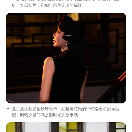
庆，笑靥灿烂，宛如年画里走出的福娃
复古波纹卷发配珍珠发饰，在暖黄灯光的中式格栅前抬眸远
望，明暗交错间满是旧时光的故事感