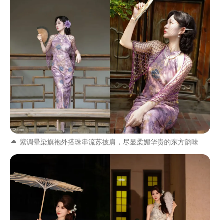
紫调晕染旗袍外搭珠串流苏披肩，尽显柔媚华贵的东方韵味