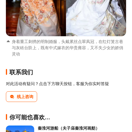
身着重工刺绣的明制婚服，头戴累丝点翠凤冠，在红灯笼古巷
与灰砖台阶上，既有中式嫁衣的华贵雍容，又不失少女的娇俏
灵动
联系我们
对此活动有疑问？点击下方聊天按钮，客服为你实时答疑
线上咨询
你可能也喜欢...
秦淮河游船（夫子庙秦淮河画舫）