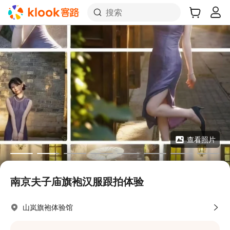
搜索
查看照片
南京夫子庙旗袍汉服跟拍体验
山岚旗袍体验馆