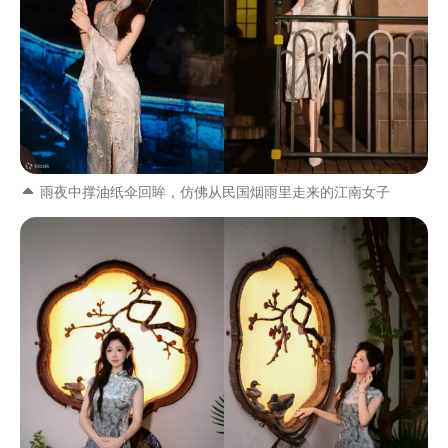
雨夜中撑油纸伞回眸，仿佛从民国烟雨里走来的江南女子