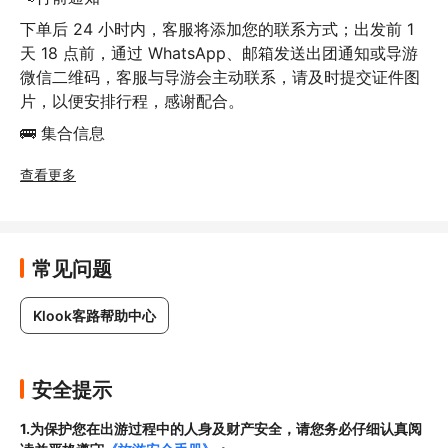
下单后 24 小时内，客服将添加您的联系方式；出发前 1 
天 18 点前，通过 WhatsApp、邮箱发送出团通知或导游
微信二维码，客服与导游会主动联系，请及时提交证件图
片，以便安排行程，感谢配合。
🚌 集合信息
早上11:00/16:00在美玲宫景区门口集合
查看更多
📌 行程速览
南京美玲宫梧桐大道半日游 ：南京美玲宫+梧桐大道
+90分钟人工讲解+无线耳麦半日游
常见问题
✈️ 行程亮点速览
Klook客路帮助中心
【南京美玲宫】美龄宫素有 “远东第一别墅” 的美誉，坐
落于钟山南麓，是民国建筑的巅峰之作，浪漫与历史在
此交织。最惊艳的当属高空视角的梧桐项链，美龄宫主
安全提示
楼如蓝宝石吊坠
【南京梧桐大道】南京梧桐大道并非单一路名，而是以
1.为保护您在出游过程中的人身及财产安全，请您务必仔细认真阅
陵园路（紫金山南麓，西起中山门、东至中山陵，全长