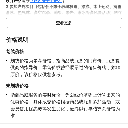
读并严格遵守
《旅游安全手册》
；
约 3 公里）为核心，涵盖中山东路、灵谷寺路等多条以
2.参加户外项目（包括但不限于玻璃栈道、漂流、水上运动、滑雪
滑冰、热气球、高空跳伞、蹦极、攀岩、潜水等高风险活动）均存
二球悬铃木（俗称法桐 / 梧桐）为行道树的林荫路段；
在一定风险，请您在参与相应项目之前充分了解
《安全防护指
位于钟山风景名胜区，串联中山陵、美龄宫、明孝陵等
查看更多
南》
，在结合自身身体真实状况、年龄等情况并充分参考当地相关
核心景点，是南京的城市名片与摄影胜地，曾获英国女
部门及其他专业机构的相关公告和建议后慎重参与
王赞誉 “南京有个绿色长廊”
3.禁止孕妇、患有高血压、心脏病等不适合刺激性游玩项目的疾病
价格说明
患者及严重恐高、体质较弱的游客参加本产品内包含的项目，
若您
隐瞒前述情况参加项目发生意外的，由您本人承担一切责任，因此
划线价格
给旅行社造成损失的，还需对旅行社进行全额赔偿；

划线价格为参考价格，指商品或服务的门市价、服务提
4.因本产品内可能包含多个旅游项目，请您在
预订本产品之前与客
服工作人员沟通了解本产品内各项目的准入年龄、准入身高及准入
供商的指导价、零售价或曾经展示过的销售价格，并非
体重等准入要求
，否则预订失败或预订后无法成行的后果由您自行
原价，该价格仅供您参考。
承担；

5.请您在
参与项目期间全程穿戴好安全护具，避免发生意外事件；
未划线价格
6.若您在项目进行过程中感到任何不适，请及时与工作人员进行沟
指商品或服务的实时标价，为划线价基础上计算出来的
通，工作人员将会及时为您提供必要支持。
优惠价格。具体成交价格根据商品或服务参加活动，或
会员使用优惠券等发生变化，最终以订单结算页价格为
准