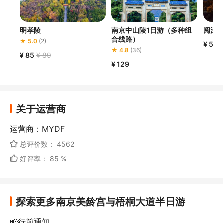
明孝陵
南京中山陵1日游（多种组
阅江
合线路）
★ 5.0
(2)
¥ 50
★ 4.8
(36)
¥ 85
¥ 89
¥ 129
关于运营商
运营商：MYDF
总评价数： 4562
好评率： 85 %
探索更多南京美龄宫与梧桐大道半日游
📢行前通知