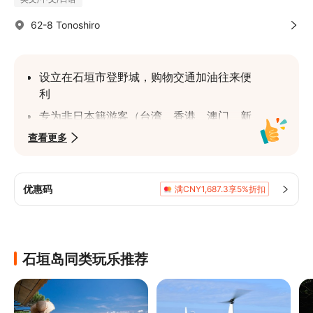
62-8 Tonoshiro
设立在石垣市登野城，购物交通加油往来便
利
专为非日本籍游客（台湾、香港、澳门、新
加坡、马来西亚、英语系国家）服务
查看更多
24小时自助取车还车无营业时间限制，每日
以24小时为单位跨夜不另计费, 有效利用最
大化
优惠码
满CNY1,687.3享5%折扣
一日250円/hr, 二日208円/hr, 三日180
円/hr, 四日160円/hr
五日158円/hr, 六日152円/hr, 七日148円/hr, 
石垣岛同类玩乐推荐
租用时间越长越划算远低于同业水准
每台机车均提供免费手机架方便导航与充电
提供免费轻便雨衣自取使用