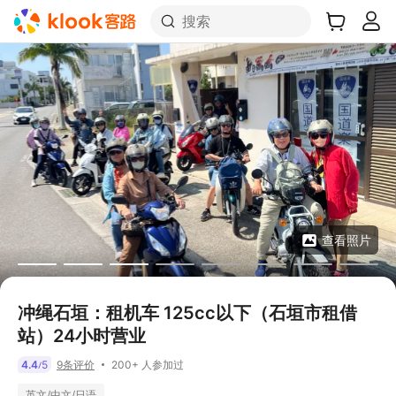
搜索
查看照片
冲绳石垣：租机车 125cc以下（石垣市租借
站）24小时营业
200+ 人参加过
4.4
5
9条评价
/
英文/中文/日语