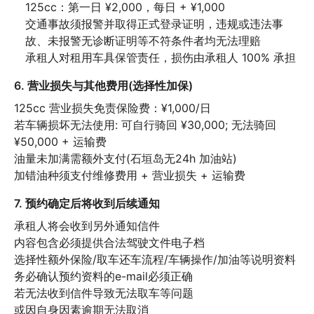
125cc：第一日 ¥2,000，每日 + ¥1,000

交通事故须报警并取得正式登录证明，违规或违法事
故、未报警无诊断证明等不符条件者均无法理赔

承租人对租用车具保管责任，损伤由承租人 100% 承担
6. 营业损失与其他费用(选择性加保)
125cc 营业损失免责保险费：¥1,000/日

若车辆损坏无法使用: 可自行骑回 ¥30,000; 无法骑回 
¥50,000 + 运输费

油量未加满需额外支付(石垣岛无24h 加油站)

加错油种须支付维修费用 + 营业损失 + 运输费
7. 预约确定后将收到后续通知
承租人将会收到另外通知信件

内容包含必须提供合法驾驶文件电子档

选择性额外保险/取车还车流程/车辆操作/加油等说明资料

务必确认预约资料的e-mail必须正确

若无法收到信件导致无法取车等问题

或因自身因素逾期无法取消
