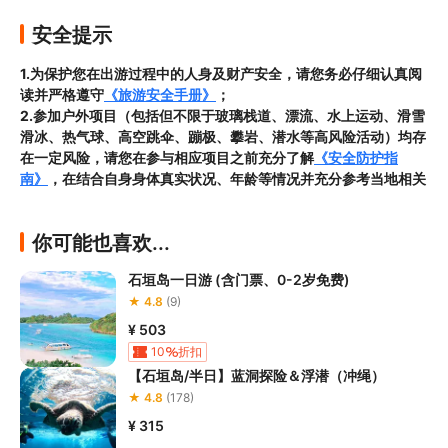
安全提示
1.为保护您在出游过程中的人身及财产安全，请您务必仔细认真阅
读并严格遵守
《旅游安全手册》
；
2.参加户外项目（包括但不限于玻璃栈道、漂流、水上运动、滑雪
滑冰、热气球、高空跳伞、蹦极、攀岩、潜水等高风险活动）均存
在一定风险，请您在参与相应项目之前充分了解
《安全防护指
南》
，在结合自身身体真实状况、年龄等情况并充分参考当地相关
部门及其他专业机构的相关公告和建议后慎重参与
；

3.本项目对游客的体质要求较高，请您在预订
本项目以前，先行向
你可能也喜欢...
客服人员了解本项目的准入年龄、准入身高、准入体重等准入要
求
，否则预定失败或预定成功但无法成行的后果由您自行承担；

石垣岛一日游 (含门票、0-2岁免费)
4.本项目
禁止高血压、心脏病等不适宜剧烈运动的疾病患者及体质
★ 4.8
(9)
较弱的游客参加
，若您隐瞒前述情况导致发生事故的，由您本人自
行承担全部后果，因此给旅行社造成损失的，您本人或家属还需对
¥ 503
旅行社进行全额赔偿；

10
折扣
5.请您在项目全程均正确穿戴好安全护具，若您在项目过程中感到
【石垣岛/半日】蓝洞探险＆浮潜（冲绳）
任何不适的，请及时与项目工作人员进行沟通，工作人员将尽全力
★ 4.8
(178)
为您提供必要支持；

¥ 315
6.若本项目因天气恶劣或其他不可抗力导致无法成行的，请您依照