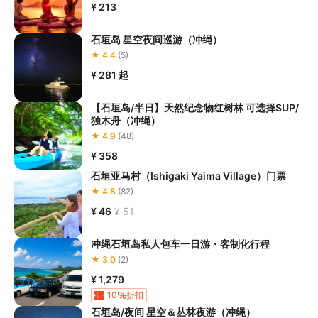
¥ 213
石垣岛 星空夜间巡游（冲绳）
★ 4.4
(5)
¥ 281
起
【石垣岛/半日】天然纪念物红树林 可选择SUP/
独木舟（冲绳）
★ 4.9
(48)
¥ 358
石垣亚马村（Ishigaki Yaima Village）门票
★ 4.8
(82)
¥ 46
¥ 51
冲绳石垣岛私人包车一日游・客制化行程
★ 3.0
(2)
¥ 1,279
10
折扣
石垣岛/夜间 星空＆丛林夜游（冲绳）