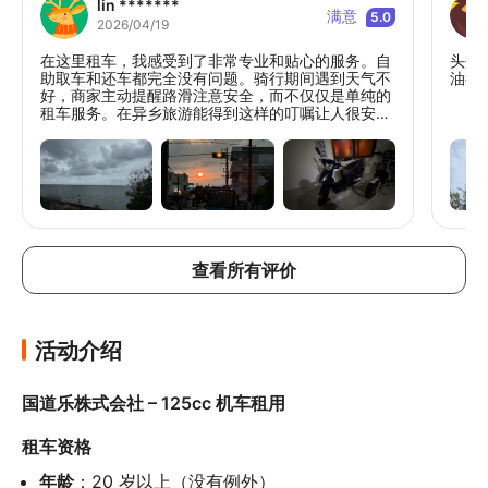
lin *******
满意
5.0
2026/04/19
在这里租车，我感受到了非常专业和贴心的服务。自
头盔
助取车和还车都完全没有问题。骑行期间遇到天气不
油很
好，商家主动提醒路滑注意安全，而不仅仅是单纯的
租车服务。在异乡旅游能得到这样的叮嘱让人很安
心，强烈推荐给来石垣岛旅游的朋友。
查看所有评价
活动介绍
国道乐株式会社 – 125cc 机车租用
租车资格
年龄
：20 岁以上（没有例外）