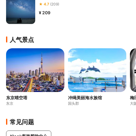
★ 4.7
(209)
¥ 209
人气景点
东京晴空塔
冲绳美丽海水族馆
梅
东京
国头郡
大
常见问题