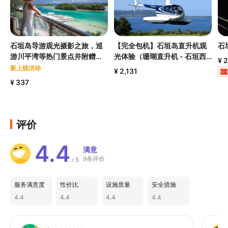
全程中文/英文对应日文亦可，语言无障碍
行李可免费寄放惟不负保管责任（请自备锁
头）
石垣岛导游观光摄影之旅，巡
【完全包机】石垣岛直升机观
石
游川平湾等热门景点并附赠照
光体验（珊瑚直升机 - 石垣西
驾照资格相符者可升等更高阶车辆另补差额
¥ 
片数据
岸直升机场）
新上线活动
¥ 2,131
（车款参照下方图片）
¥ 337
评价
4.4
满意
9条评价
5
/
服务满意度
性价比
设施质量
安全措施
4.4
4.4
4.4
4.4