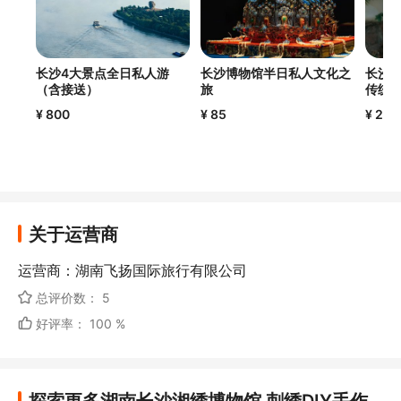
长沙4大景点全日私人游
长沙博物馆半日私人文化之
长沙旅
（含接送）
旅
传统
¥ 800
¥ 85
¥ 205
关于运营商
运营商：湖南飞扬国际旅行有限公司
总评价数： 5
好评率： 100 %
探索更多湖南长沙湘绣博物馆 刺绣DIY手作