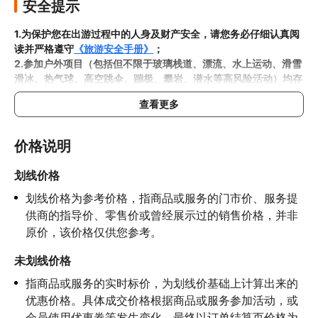
安全提示
现场参观湘绣传承人刺绣制作单，双面绣各类题材的湘
1.为保护您在出游过程中的人身及财产安全，请您务必仔细认真阅
绣作品，与非遗传承人群交流从艺情况。
读并严格遵守
《旅游安全手册》
；
3、DIY文化课堂(60分钟)
2.参加户外项目（包括但不限于玻璃栈道、漂流、水上运动、滑雪
滑冰、热气球、高空跳伞、蹦极、攀岩、潜水等高风险活动）均存
在湘绣名师的指导下进行刺绣DIY体验（已包含原材料
在一定风险，请您在参与相应项目之前充分了解
《安全防护指
包，可现场根据喜好挑选），分享交流，与自己的作品
查看更多
南》
，在结合自身身体真实状况、年龄等情况并充分参考当地相关
合照留影，后送至酒店结束愉快旅程。
部门及其他专业机构的相关公告和建议后慎重参与
3.禁止孕妇、患有高血压、心脏病等不适合刺激性游玩项目的疾病
价格说明
患者及严重恐高、体质较弱的游客参加本产品内包含的项目，
若您
隐瞒前述情况参加项目发生意外的，由您本人承担一切责任，因此
划线价格
给旅行社造成损失的，还需对旅行社进行全额赔偿；

划线价格为参考价格，指商品或服务的门市价、服务提
4.因本产品内可能包含多个旅游项目，请您在
预订本产品之前与客
服工作人员沟通了解本产品内各项目的准入年龄、准入身高及准入
供商的指导价、零售价或曾经展示过的销售价格，并非
体重等准入要求
，否则预订失败或预订后无法成行的后果由您自行
原价，该价格仅供您参考。
承担；

5.请您在
参与项目期间全程穿戴好安全护具，避免发生意外事件；
未划线价格
6.若您在项目进行过程中感到任何不适，请及时与工作人员进行沟
指商品或服务的实时标价，为划线价基础上计算出来的
通，工作人员将会及时为您提供必要支持。
优惠价格。具体成交价格根据商品或服务参加活动，或
会员使用优惠券等发生变化，最终以订单结算页价格为