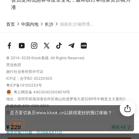
准
首页
中国内地
长沙
湖南长沙湘绣博物馆 刺绣DIY手作体验 非遗传人指导
© 2014-2026
Klook客路. All Rights Reserved.
营业执照
旅行社业务经营许可证
ICP证：合字B2-20220505
粤ICP备14100233号
粤公网安备 44030402006016号
地址：深圳市前海深港合作区南山街道梦海大道5289号中粮亚太大厦801
客服热线
400-009-6616
是否要切换至www.klook.cn以获得更好的预订体验？
营业性演出许可证：440300120162
更改
¥ 229
积分
+3
最早可预订日期：2026年8月11日