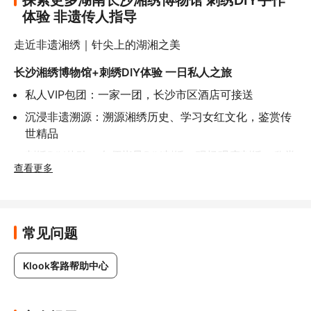
体验 非遗传人指导
走近非遗湘绣｜针尖上的湖湘之美
长沙湘绣博物馆+刺绣DIY体验 一日私人之旅
私人VIP包团：一家一团，长沙市区酒店可接送
沉浸非遗溯源：溯源湘绣历史、学习女红文化，鉴赏传
世精品
刺绣DIY体验：名师指导DIY刺绣，现场观摩刺绣、欣赏
查看更多
湘绣大作
活动流程
1、早上司机前往贵宾酒店接贵宾一行，后前往参观湘绣
常见问题
博物馆(50分钟)
2000平米新馆，四个主题展厅，溯源湘绣历史，学习传
Klook客路帮助中心
统女红文化，了解湘绣非遗传统工艺，鉴赏湘绣传世精
品，沉浸式领略针尖上的湖湘之美。
2、参观湘绣传习馆(10分钟)