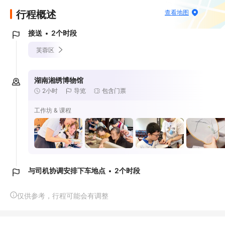
行程概述
查看地图
接送
2个时段
芙蓉区
湖南湘绣博物馆
2小时
导览
包含门票
工作坊 & 课程
与司机协调安排下车地点
2个时段
仅供参考，行程可能会有调整