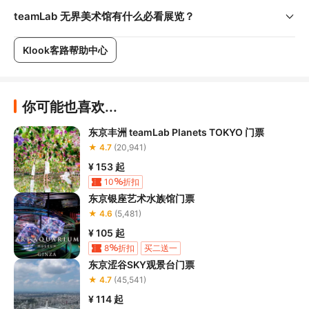
teamLab 无界美术馆有什么必看展览？
Klook客路帮助中心
你可能也喜欢...
东京丰洲 teamLab Planets TOKYO 门票
★ 4.7
(20,941)
¥ 153
起
10
折扣
东京银座艺术水族馆门票
★ 4.6
(5,481)
¥ 105
起
8
折扣
买二送一
东京涩谷SKY观景台门票
★ 4.7
(45,541)
¥ 114
起