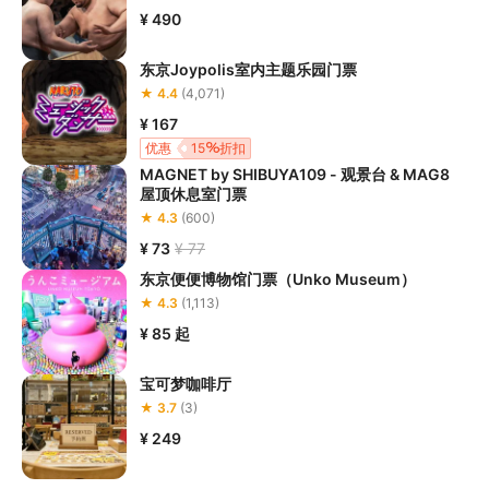
¥ 490
东京Joypolis室内主题乐园门票
★ 4.4
(4,071)
¥ 167
优惠
15
折扣
MAGNET by SHIBUYA109 - 观景台 & MAG8
屋顶休息室门票
★ 4.3
(600)
¥ 73
¥ 77
东京便便博物馆门票（Unko Museum）
★ 4.3
(1,113)
¥ 85
起
宝可梦咖啡厅
★ 3.7
(3)
¥ 249