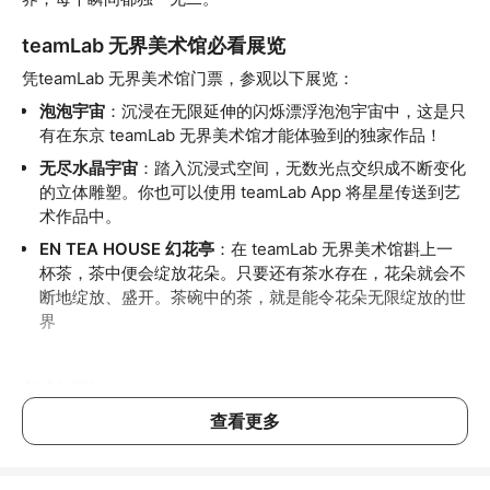
teamLab 无界美术馆必看展览
凭teamLab 无界美术馆门票，参观以下展览：
泡泡宇宙
：沉浸在无限延伸的闪烁漂浮泡泡宇宙中，这是只
有在东京 teamLab 无界美术馆才能体验到的独家作品！
无尽水晶宇宙
：踏入沉浸式空间，无数光点交织成不断变化
的立体雕塑。你也可以使用 teamLab App 将星星传送到艺
术作品中。
EN TEA HOUSE 幻花亭
：在 teamLab 无界美术馆斟上一
杯茶，茶中便会绽放花朵。只要还有茶水存在，花朵就会不
断地绽放、盛开。茶碗中的茶，就是能令花朵无限绽放的世
界
行前须知
查看更多
官网
请于行前查看
，了解最新入场规范与注意事项
teamLab 官方 App