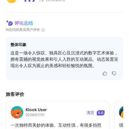
5
/
评论总结
AI总结的真实用户评价
整体印象
这是一场令人惊叹、独具匠心且沉浸式的数字艺术体验，
拥有震撼的视觉效果和引人入胜的互动展品。动态装置呈
现出令人叹为观止的美感和轻松愉悦的氛围。
旅客评价
Klook User
满意
5.0
2026/07/31
一次独特而美妙的体验。互动性强，有很多拍照
强烈