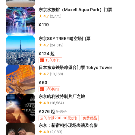
东京水族馆（Maxell Aqua Park）门票
★ 4.7
(2,775)
¥ 119
东京SKYTREE®晴空塔门票
★ 4.7
(24,519)
¥ 124
起
15
折扣
日本东京铁塔瞭望台门票 Tokyo Tower
★ 4.7
(10,168)
¥ 63
8
折扣
东京哈利波特制片厂之旅
★ 4.9
(16,564)
¥ 276
起
¥ 281
云闪付满200-10元折扣
免费赠品
东京：新宿相扑现场表演及合影
★ 4.9
(2,083)