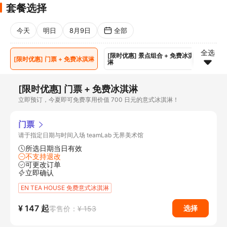
套餐选择
今天
明日
8月9日
全部
全选
[限时优惠] 景点组合 + 免费冰淇
[限时优惠] 门票 + 免费冰淇淋
淋
[限时优惠] 门票 + 免费冰淇淋
立即预订，今夏即可免费享用价值 700 日元的意式冰淇淋！
门票
请于指定日期与时间入场 teamLab 无界美术馆
所选日期当日有效
不支持退改
可更改订单
立即确认
EN TEA HOUSE 免费意式冰淇淋
¥ 147
起
选择
零售价：
¥ 153