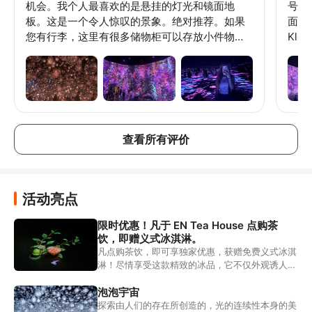
机会。我个人最喜欢的是悬挂的灯光和镜面地
号不
板。这是一个令人惊叹的景象。绝对推荐。如果
面探
您有行李，这里有很多储物柜可以存放小件物
Kl
品，也有锁可以锁住行李箱（数量有限）。我强
烈建议您早点来，以获得人较少的体验。请务必
重新进入房间，因为设计会发生变化。
查看所有评价
活动亮点
限时优惠！凡于 EN Tea House 点购茶
饮，即赠义式冰淇淋。
凡点购茶饮，即可享独家优惠，获赠免费义式冰淇
淋！尽情享受这款精致的冰品，它不仅外观诱人，
口感也同样惊艳，是消暑并为您的一天增添甜蜜的
完美选择。
泡泡宇宙
探索由人们的存在所创造的，光的连续性本身的美