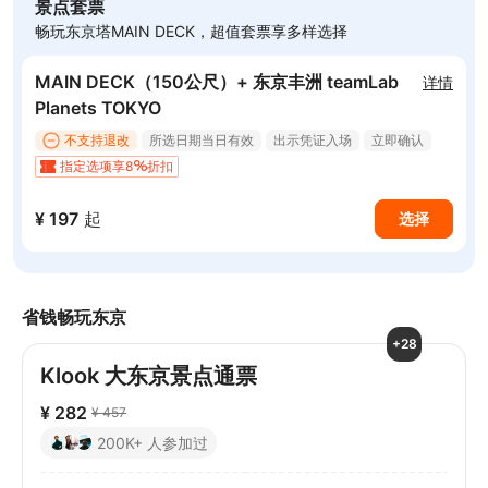
景点套票
畅玩东京塔MAIN DECK，超值套票享多样选择
MAIN DECK（150公尺）+ 东京丰洲 teamLab
详情
Planets TOKYO
不支持退改
所选日期当日有效
出示凭证入场
立即确认
指定选项享8
折扣
¥ 197
起
选择
省钱畅玩东京
+28
Klook 大东京景点通票
¥ 282
¥ 457
200K+ 人参加过