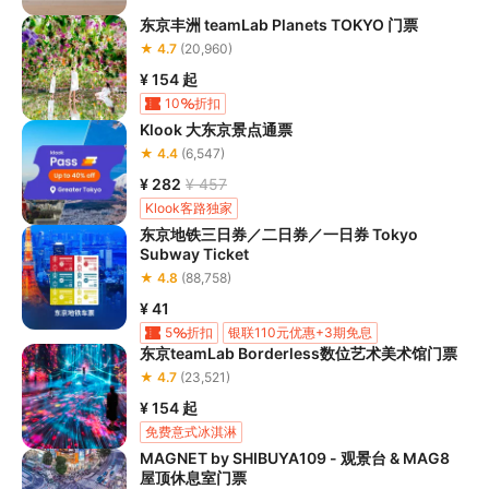
东京丰洲 teamLab Planets TOKYO 门票
★ 4.7
(20,960)
¥ 154
起
10
折扣
Klook 大东京景点通票
★ 4.4
(6,547)
¥ 282
¥ 457
Klook客路独家
东京地铁三日券／二日券／一日券 Tokyo
Subway Ticket
★ 4.8
(88,758)
¥ 41
5
折扣
银联110元优惠+3期免息
东京teamLab Borderless数位艺术美术馆门票
上银信用卡独家立减30元
★ 4.7
(23,521)
¥ 154
起
免费意式冰淇淋
MAGNET by SHIBUYA109 - 观景台 & MAG8
屋顶休息室门票