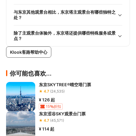
与东京其他观景台相比，东京塔主观景台有哪些独特之
处？
除了主观景台体验外，东京塔还提供哪些特殊服务或景
点？
Klook客路帮助中心
你可能也喜欢...
东京SKYTREE®晴空塔门票
★ 4.7
(24,535)
¥ 126
起
15
折扣
东京涩谷SKY观景台门票
★ 4.7
(45,571)
¥ 114
起