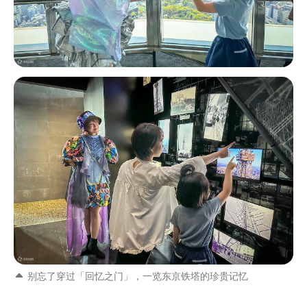
别忘了穿过「回忆之门」，一览东京铁塔的珍贵记忆