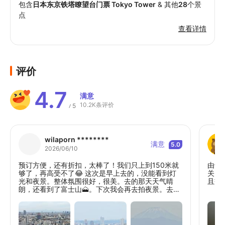
包含
日本东京铁塔瞭望台门票 Tokyo Tower
& 其他
28
个景
点
查看详情
评价
4.7
满意
10.2K条评价
5
/
wilaporn ********
满意
5.0
2026/06/10
预订方便，还有折扣，太棒了！我们只上到150米就
由于
够了，再高受不了😂 这次是早上去的，没能看到灯
关闭
光和夜景。整体氛围很好，很美。去的那天天气晴
且交
朗，还看到了富士山🗻。下次我会再去拍夜景。去了
两次，我仍然喜欢东京塔的经典。非常喜欢！但有点
可惜的是，作为一个旅游景点，他们没有导游，也不
说英语，听不懂，真遗憾。