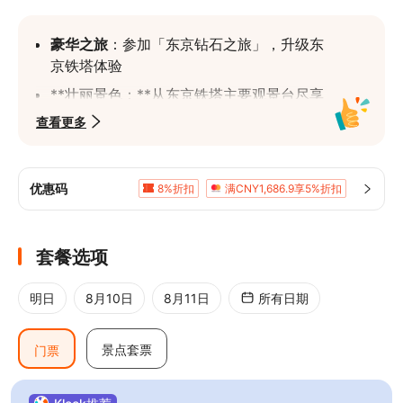
豪华之旅
：参加「东京钻石之旅」，升级东
京铁塔体验
**壮丽景色：**从东京铁塔主要观景台尽享
东京全景，捕捉城市令人惊叹的瞬间。
查看更多
**美食购物：**在观景台周围探索各式餐
厅、纪念品店和商店，同时沉浸在壮丽的景
色中
优惠码
8%折扣
满CNY1,686.9享5%折扣
玻璃地板的刺激体验：
 踏上玻璃地板的
「俯瞰之窗」，体验心跳加速的刺激感，将
套餐选项
美景尽收眼底。
明日
8月10日
8月11日
所有日期
景点套票
门票