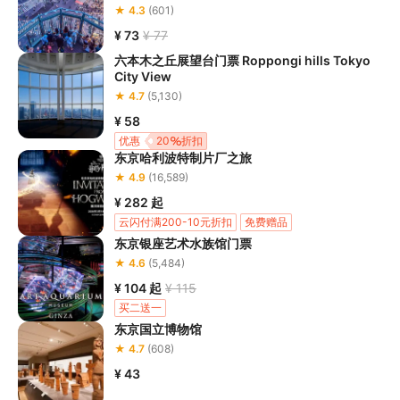
★ 4.3
(601)
¥ 73
¥ 77
六本木之丘展望台门票 Roppongi hills Tokyo
City View
★ 4.7
(5,130)
¥ 58
优惠
20
折扣
东京哈利波特制片厂之旅
★ 4.9
(16,589)
¥ 282
起
云闪付满200-10元折扣
免费赠品
东京银座艺术水族馆门票
★ 4.6
(5,484)
¥ 104
起
¥ 115
买二送一
东京国立博物馆
★ 4.7
(608)
¥ 43