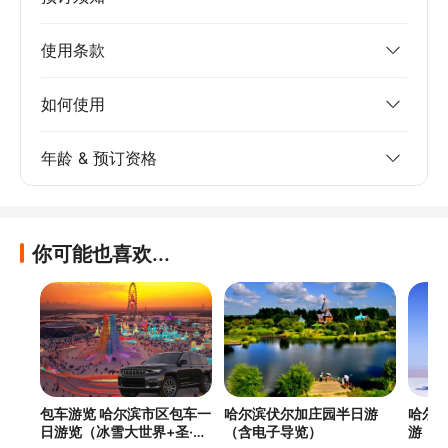
使用条款
如何使用
年龄 & 预订资格
你可能也喜欢...
包车游览 哈尔滨市区包车一
哈尔滨伏尔加庄园半日游
哈尔
日游览（冰雪大世界+圣·索
（含电子导览）
游（