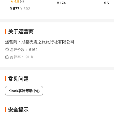
菲亚教堂广场+中央大街+松
★ 4.8
(4)
¥ 174
¥ 575
花江+东北虎林园）
¥ 577
¥ 592
关于运营商
运营商：成都无境之旅旅行社有限公司
总评价数： 6162
好评率： 91 %
常见问题
Klook客路帮助中心
安全提示