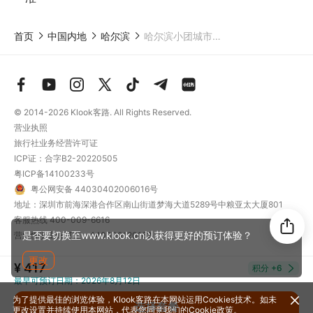
首页
中国内地
哈尔滨
哈尔滨小团城市探索一日游
© 2014-2026
Klook客路. All Rights Reserved.
营业执照
旅行社业务经营许可证
ICP证：合字B2-20220505
粤ICP备14100233号
粤公网安备 44030402006016号
地址：深圳市前海深港合作区南山街道梦海大道5289号中粮亚太大厦801
客服热线
400-009-6616
是否要切换至www.klook.cn以获得更好的预订体验？
营业性演出许可证：440300120162
更改
¥ 417
积分
+6
最早可预订日期：2026年8月12日
为了提供最佳的浏览体验，Klook客路在本网站运用Cookies技术。如未
选择套餐
更改设置并持续使用本网站，代表您同意我们的
Cookie政策
。