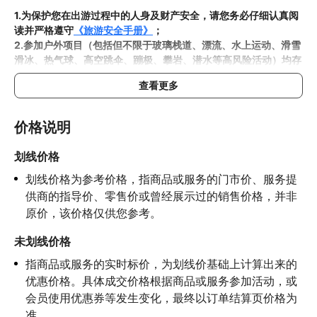
1.为保护您在出游过程中的人身及财产安全，请您务必仔细认真阅
读并严格遵守
《旅游安全手册》
；
2.参加户外项目（包括但不限于玻璃栈道、漂流、水上运动、滑雪
滑冰、热气球、高空跳伞、蹦极、攀岩、潜水等高风险活动）均存
在一定风险，请您在参与相应项目之前充分了解
《安全防护指
查看更多
南》
，在结合自身身体真实状况、年龄等情况并充分参考当地相关
部门及其他专业机构的相关公告和建议后慎重参与
3.禁止孕妇、患有高血压、心脏病等不适合刺激性游玩项目的疾病
价格说明
患者及严重恐高、体质较弱的游客参加本产品内包含的项目，
若您
隐瞒前述情况参加项目发生意外的，由您本人承担一切责任，因此
划线价格
给旅行社造成损失的，还需对旅行社进行全额赔偿；

划线价格为参考价格，指商品或服务的门市价、服务提
4.因本产品内可能包含多个旅游项目，请您在
预订本产品之前与客
服工作人员沟通了解本产品内各项目的准入年龄、准入身高及准入
供商的指导价、零售价或曾经展示过的销售价格，并非
体重等准入要求
，否则预订失败或预订后无法成行的后果由您自行
原价，该价格仅供您参考。
承担；

5.请您在
参与项目期间全程穿戴好安全护具，避免发生意外事件；
未划线价格
6.若您在项目进行过程中感到任何不适，请及时与工作人员进行沟
指商品或服务的实时标价，为划线价基础上计算出来的
通，工作人员将会及时为您提供必要支持。
优惠价格。具体成交价格根据商品或服务参加活动，或
会员使用优惠券等发生变化，最终以订单结算页价格为
准