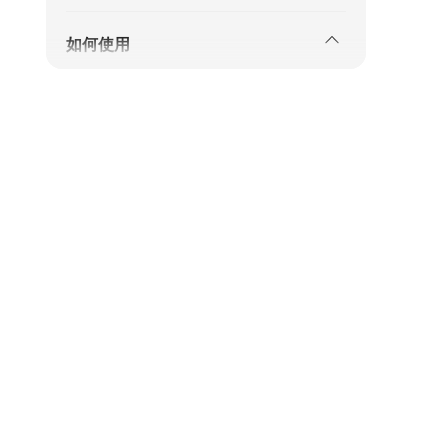
如何使用
使用有效期
此凭证仅适用于指定日期（和时间）
兑换详情
请于曼谷素万那普机场（BKK）出示
电子凭证以兑换实体票券
素万那普机场（BKK）1楼8号登机口
请查看
地图
了解详情
下车地点
：华欣巴士总站
请查看
地图
了解详情
请至少在出发时间前15分钟办理登机
手续并兑换机票