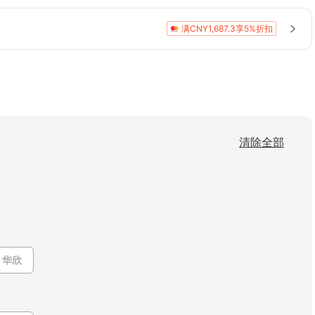
满CNY1,687.3享5%折扣
清除全部
华欣