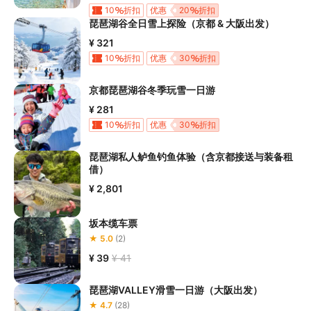
5.在项目过程中您需要全程正确穿戴安全护具，戴眼镜的游客应当
10
折扣
优惠
20
折扣
做好相应防护，避免发生意外事件
琵琶湖谷全日雪上探险（京都 & 大阪出发）
。若本项目因天气恶劣或其他不
可抗力导致无法成行的，请您听从旅行社工作人员的安排参加活
¥ 321
动；

10
折扣
优惠
30
折扣
6.若您在项目过程中感到任何不适，请及时与项目工作人员进行沟
京都琵琶湖谷冬季玩雪一日游
¥ 281
10
折扣
优惠
30
折扣
琵琶湖私人鲈鱼钓鱼体验（含京都接送与装备租
借）
¥ 2,801
坂本缆车票
★ 5.0
(2)
¥ 39
¥ 41
琵琶湖VALLEY滑雪一日游（大阪出发）
★ 4.7
(28)