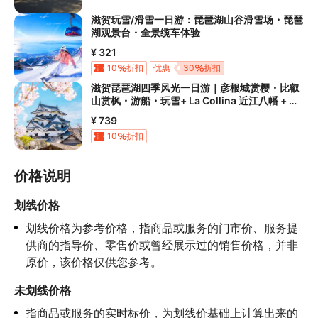
滋贺玩雪/滑雪一日游：琵琶湖山谷滑雪场・琵琶
湖观景台・全景缆车体验
¥ 321
10
折扣
优惠
30
折扣
滋贺琵琶湖四季风光一日游｜彦根城赏樱・比叡
山赏枫・游船・玩雪+ La Collina 近江八幡 + 奈
良一日游 （大阪出发）
¥ 739
10
折扣
价格说明
划线价格
划线价格为参考价格，指商品或服务的门市价、服务提
供商的指导价、零售价或曾经展示过的销售价格，并非
原价，该价格仅供您参考。
未划线价格
指商品或服务的实时标价，为划线价基础上计算出来的