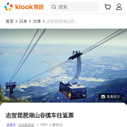
搜索
首页
日本
大津
志贺琵琶湖山谷缆车往返票
查看照片
志贺琵琶湖山谷缆车往返票
10K+ 人参加过
4.8
5
206条评价
/