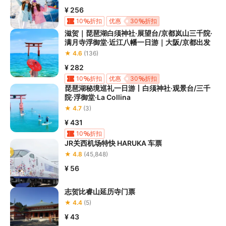
¥ 256
10
折扣
优惠
30
折扣
滋贺｜琵琶湖白须神社·展望台/京都岚山三千院·
满月寺浮御堂·近江八幡一日游｜大阪/京都出发
★ 4.6
(136)
¥ 282
10
折扣
优惠
30
折扣
琵琶湖秘境巡礼一日游丨白须神社·观景台/三千
院·浮御堂·La Collina
★ 4.7
(3)
¥ 431
10
折扣
JR关西机场特快 HARUKA 车票
★ 4.8
(45,848)
¥ 56
志贺比睿山延历寺门票
★ 4.4
(5)
¥ 43