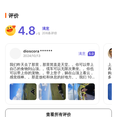
评价
4.8
满意
206条评价
5
/
dioscora ******
满意
5.0
2024/10/13
我们昨天去了那里，那里简直是天堂。。你可以带上
上次
自己的食物到山顶。。缆车可以无限次乘坐。。你也
再回
可以带上你的宠物。。带上垫子，躺在山顶上看云，
购票
感觉很棒。。那是放松和休息的好地方。。我们 10
多，
月 12 日去了那里。天气很好。。
大概
的风
小贵
鬼斧
～想
棒了^
查看所有评价