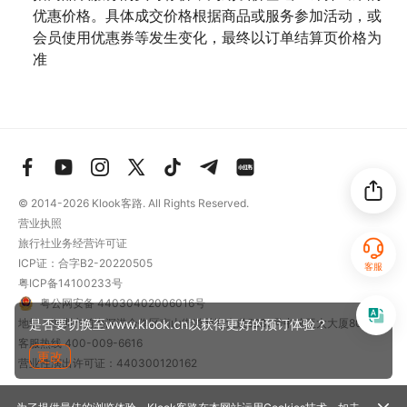
优惠价格。具体成交价格根据商品或服务参加活动，或
会员使用优惠券等发生变化，最终以订单结算页价格为
准
© 2014-2026
Klook客路. All Rights Reserved.
营业执照
旅行社业务经营许可证
ICP证：合字B2-20220505
客服
粤ICP备14100233号
粤公网安备 44030402006016号
地址：深圳市前海深港合作区南山街道梦海大道5289号中粮亚太大厦801
是否要切换至www.klook.cn以获得更好的预订体验？
客服热线
400-009-6616
更改
营业性演出许可证：440300120162