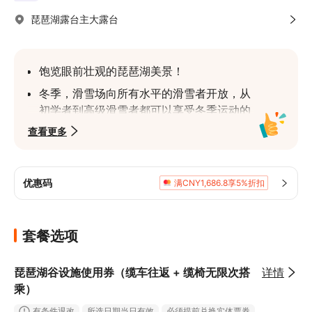
琵琶湖露台主大露台
饱览眼前壮观的琵琶湖美景！
冬季，滑雪场向所有水平的滑雪者开放，从
初学者到高级滑雪者都可以享受冬季运动的
乐趣
查看更多
琵琶湖山谷坐落于从海拔1,108米的内御殿山
到海拔1,174米蓬莱山延伸的广阔高原上，可
将琵琶湖的壮丽全景尽收眼底！
优惠码
满CNY1,686.8享5%折扣
套餐选项
琵琶湖谷设施使用券（缆车往返 + 缆椅无限次搭
详情
乘）
有条件退改
所选日期当日有效
必须提前兑换实体票券