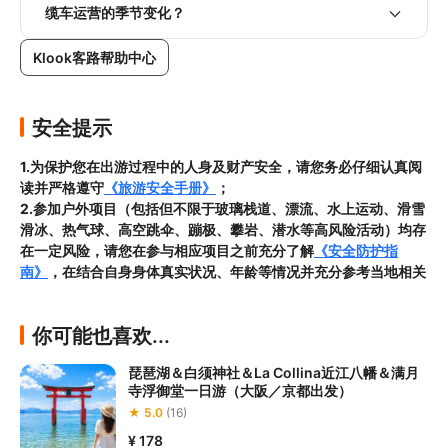
缆车运营的季节变化？
Klook客路帮助中心
安全提示
1.为保护您在出游过程中的人身及财产安全，请您务必仔细认真阅
读并严格遵守
《旅游安全手册》
；
2.参加户外项目（包括但不限于玻璃栈道、漂流、水上运动、滑雪
滑冰、热气球、高空跳伞、蹦极、攀岩、潜水等高风险活动）均存
在一定风险，请您在参与相应项目之前充分了解
《安全防护指
南》
，在结合自身身体真实状况、年龄等情况并充分参考当地相关
部门及其他专业机构的相关公告和建议后慎重参与
；

3.请您在预订
本项目之前与客服工作人员沟通了解本项目的准入年
你可能也喜欢...
龄、准入身高及准入体重等准入要求
，否则预订失败或预订后无法
成行的后果由您自行承担；

琵琶湖＆白须神社＆La Collina近江八幡＆满月
4.
禁止孕妇、患有高血压、心脏病等不适合刺激性游玩项目的疾病
寺浮御堂一日游（大阪／京都出发）
患者及严重恐高、体质较弱的游客参加本项目，
若您隐瞒前述情况
★ 5.0
(16)
参加本项目发生意外的，由您本人承担一切责任，因此给旅行社造
¥ 178