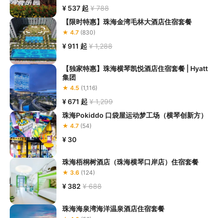
¥ 537
起
¥ 788
【限时特惠】珠海金湾毛林大酒店住宿套餐
★ 4.7
(830)
¥ 911
起
¥ 1,288
【独家特惠】珠海横琴凯悦酒店住宿套餐 | Hyatt
集团
★ 4.5
(1,116)
¥ 671
起
¥ 1,299
珠海Pokiddo 口袋屋运动梦工场（横琴创新方）
★ 4.7
(54)
¥ 30
珠海梧桐树酒店（珠海横琴口岸店）住宿套餐
★ 3.6
(124)
¥ 382
¥ 688
珠海海泉湾海洋温泉酒店住宿套餐