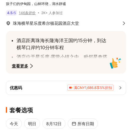
孩子们的伊甸园，山林环绕，湖水静谧
2K+ 人参加过
4.5
5
146条评价
/
珠海横琴星乐度希尔顿花园酒店大堂
酒店距离珠海长隆海洋王国约15分钟，到达
横琴口岸约10分钟车程
酒店位于星乐度·露营小镇之中，毗邻星奇塔
无动力世界，适合全龄段亲子游玩
查看更多
酒店客房清新简约，提供花园般自然阳光、
温馨舒适的入住体验
优惠码
满CNY1,686.8享5%折扣
如您入住日期已满房，可选择
珠海横琴星乐
度露营小镇
，野趣新潮流，新奇舒适高颜值
套餐选项
今天
明日
8月12日
所有日期