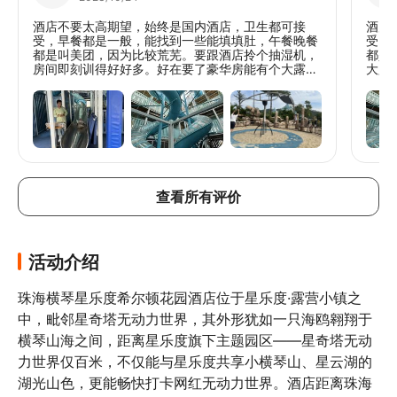
酒店不要太高期望，始终是国内酒店，卫生都可接
酒店
受，早餐都是一般，能找到一些能填填肚，午餐晚餐
受，
都是叫美团，因为比较荒芜。要跟酒店拎个抽湿机，
都是
房间即刻训得好好多。好在要了豪华房能有个大露
大露
台，还有桌子可以看着美丽风景进食。重点推介：这
介：
个乐园超好玩，大人小朋友都爱上，挑战体力。
力。
查看所有评价
活动介绍
珠海横琴星乐度希尔顿花园酒店位于星乐度·露营小镇之
中，毗邻星奇塔无动力世界，其外形犹如一只海鸥翱翔于
横琴山海之间，距离星乐度旗下主题园区——星奇塔无动
力世界仅百米，不仅能与星乐度共享小横琴山、星云湖的
湖光山色，更能畅快打卡网红无动力世界。酒店距离珠海