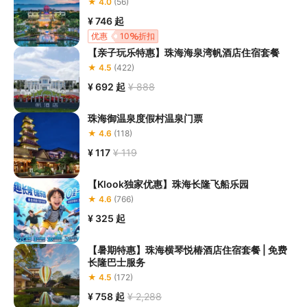
★ 4.0
(56)
¥ 746
起
优惠
10
折扣
【亲子玩乐特惠】珠海海泉湾帆酒店住宿套餐
★ 4.5
(422)
¥ 692
起
¥ 888
珠海御温泉度假村温泉门票
★ 4.6
(118)
¥ 117
¥ 119
【Klook独家优惠】珠海长隆飞船乐园
★ 4.6
(766)
¥ 325
起
【暑期特惠】珠海横琴悦椿酒店住宿套餐 | 免费
长隆巴士服务
★ 4.5
(172)
¥ 758
起
¥ 2,288