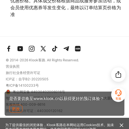
优惠价格。具体成交价格根据商品或服务参加活动，或
会员使用优惠券等发生变化，最终以订单结算页价格为
准
© 2014-2026
Klook客路. All Rights Reserved.
营业执照
旅行社业务经营许可证
ICP证：合字B2-20220505
粤ICP备14100233号
粤公网安备 44030402006016号
是否要切换至www.klook.cn以获得更好的预订体验？
地址：深圳市前海深港合作区南山街道梦海大道5289号中粮亚太大厦801
客服
客服热线
400-009-6616
更改
营业性演出许可证：440300120162
为了提供最佳的浏览体验，Klook客路在本网站运用Cookies技术。如未