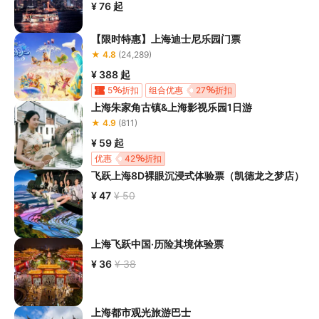
¥ 76
起
【限时特惠】上海迪士尼乐园门票
★ 4.8
(24,289)
¥ 388
起
5
折扣
组合优惠
27
折扣
上海朱家角古镇&上海影视乐园1日游
★ 4.9
(811)
¥ 59
起
优惠
42
折扣
飞跃上海8D裸眼沉浸式体验票（凯德龙之梦店）
¥ 47
¥ 50
上海飞跃中国·历险其境体验票
¥ 36
¥ 38
上海都市观光旅游巴士