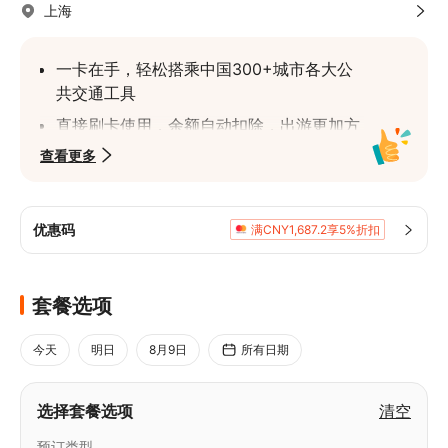
上海
一卡在手，轻松搭乘中国300+城市各大公
共交通工具
直接刷卡使用，余额自动扣除，出游更加方
便快捷
查看更多
下单时请选择预计领取日期（如航班落地时
间接近零点，请选择次日日期）
优惠码
满CNY1,687.2享5%折扣
套餐选项
今天
明日
8月9日
所有日期
选择套餐选项
清空
预订类型