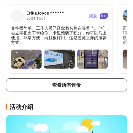
ErikaJoyce ******
满意
5.0
2024/11/01
兑换很简单。工作人员已经拿着名牌在等着了。他们
正如
会立即把火车卡给你。卡里预装了积分，你可以马上
10
使用。非常方便，而且很好用。这是游览上海的推荐
铁为
方式。
币，
查看所有评价
活动介绍