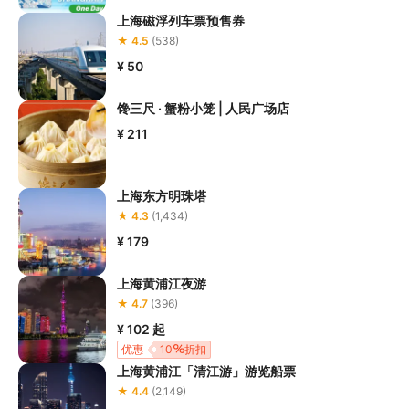
上海磁浮列车票预售券
★ 4.5
(538)
¥ 50
馋三尺 · 蟹粉小笼 | 人民广场店
¥ 211
上海东方明珠塔
★ 4.3
(1,434)
¥ 179
上海黄浦江夜游
★ 4.7
(396)
¥ 102
起
优惠
10
折扣
上海黄浦江「清江游」游览船票
★ 4.4
(2,149)