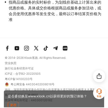
指商品或服务的实时标价，为划线价基础上计算出来的
优惠价格。具体成交价格根据商品或服务参加活动，或
会员使用优惠券等发生变化，最终以订单结算页价格为
准
© 2014-2026
Klook客路. All Rights Reserved.
营业执照
旅行社业务经营许可证
ICP证：合字B2-20220505
粤ICP备14100233号
粤公网安备 44030402006016号
地址：深圳市前海深港合作区南山街道梦海大道5289号中粮亚太大厦801
客服热线
400-009-6616
是否要切换至www.klook.cn以获得更好的预订体验？
客服
营业性演出许可证：440300120162
更改