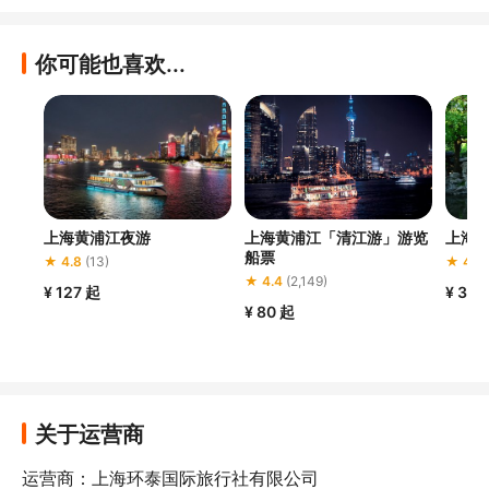
你可能也喜欢...
上海黄浦江夜游
上海黄浦江「清江游」游览
上海
船票
★ 4.8
(13)
★ 4.3
★ 4.4
(2,149)
¥ 127
起
¥ 30
¥ 80
起
关于运营商
运营商：上海环泰国际旅行社有限公司