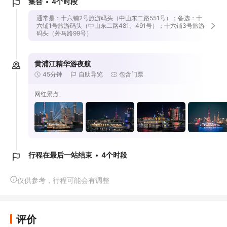
集合
4个时段
通常是：十六铺2号旅游码头（中山东二路551号）；备选：十
六铺1号旅游码头（中山东二路481、491号）；十六铺3号旅游
码头（外马路99号）
黄浦江精华游夜航
45分钟
自助导览
包含门票
网红景点
行程在最后一站结束
4个时段
仅供参考，行程可能会有调整
评价