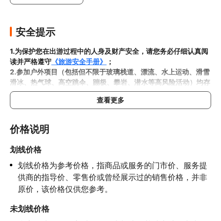
安全提示
1.为保护您在出游过程中的人身及财产安全，请您务必仔细认真阅
读并严格遵守
《旅游安全手册》
；
2.参加户外项目（包括但不限于玻璃栈道、漂流、水上运动、滑雪
滑冰、热气球、高空跳伞、蹦极、攀岩、潜水等高风险活动）均存
在一定风险，请您在参与相应项目之前充分了解
《安全防护指
查看更多
南》
，在结合自身身体真实状况、年龄等情况并充分参考当地相关
部门及其他专业机构的相关公告和建议后慎重参与
3.禁止孕妇、患有高血压、心脏病等不适合刺激性游玩项目的疾病
价格说明
患者及严重恐高、体质较弱的游客参加本产品内包含的项目，
若您
隐瞒前述情况参加项目发生意外的，由您本人承担一切责任，因此
划线价格
给旅行社造成损失的，还需对旅行社进行全额赔偿；

划线价格为参考价格，指商品或服务的门市价、服务提
4.因本产品内可能包含多个旅游项目，请您在
预订本产品之前与客
服工作人员沟通了解本产品内各项目的准入年龄、准入身高及准入
供商的指导价、零售价或曾经展示过的销售价格，并非
体重等准入要求
，否则预订失败或预订后无法成行的后果由您自行
原价，该价格仅供您参考。
承担；

5.请您在
参与项目期间全程穿戴好安全护具，避免发生意外事件；
未划线价格
6.若您在项目进行过程中感到任何不适，请及时与工作人员进行沟