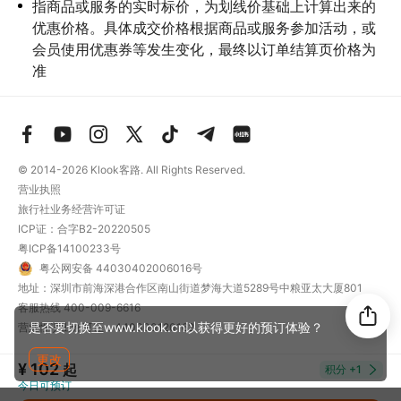
指商品或服务的实时标价，为划线价基础上计算出来的
通，工作人员将会及时为您提供必要支持。
优惠价格。具体成交价格根据商品或服务参加活动，或
会员使用优惠券等发生变化，最终以订单结算页价格为
准
© 2014-2026
Klook客路. All Rights Reserved.
营业执照
旅行社业务经营许可证
ICP证：合字B2-20220505
粤ICP备14100233号
粤公网安备 44030402006016号
地址：深圳市前海深港合作区南山街道梦海大道5289号中粮亚太大厦801
客服热线
400-009-6616
是否要切换至www.klook.cn以获得更好的预订体验？
营业性演出许可证：440300120162
更改
¥ 102
起
积分
+1
今日可预订