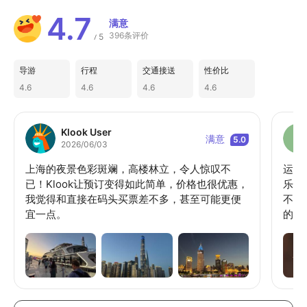
4.7
满意
396条评价
5
/
导游
行程
交通接送
性价比
4.6
4.6
4.6
4.6
Klook User
满意
5.0
2026/06/03
上海的夜景色彩斑斓，高楼林立，令人惊叹不
运营
已！Klook让预订变得如此简单，价格也很优惠，
乐于
我觉得和直接在码头买票差不多，甚至可能更便
不断
宜一点。
的英
们甚
们非
10
得！
人惊
之旅