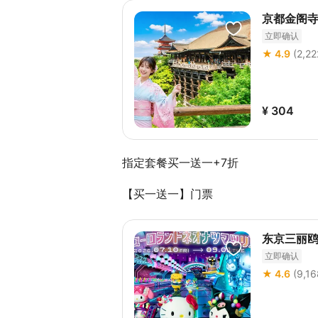
京都金阁
立即确认
★ 4.9
(2,2
¥ 304
指定套餐买一送一+7折
【买一送一】门票
东京三丽
立即确认
★ 4.6
(9,1