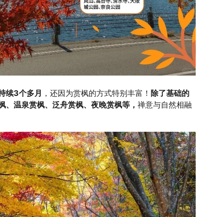
持续3个多月
，还因为赏枫的方式特别丰富！
除了基础的
枫、温泉赏枫、泛舟赏枫、夜晚赏枫等，
禅意与自然相融