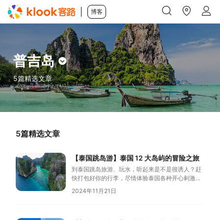
博客
普吉岛
5篇精选文章
5篇精选文章
【泰国跳岛游】泰国 12 大岛屿的冒险之旅
到泰国跳岛旅游、玩水，听起来是不是很诱人？赶
快打包好你的行李，尽情体验泰国各种开心剌激的
事情！ 从令人垂涎的当地美食、历史悠久的文化地
2024年11月21日
标，到车水马龙的市场和原始古朴的海滩和小岛，
编辑已经迫不急待想出发了！