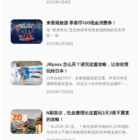
2023年1月6日
KLOOK客路一起去玩吧！
来香港旅游 享港币100现金消费券！
🤩 "香港有礼"是您来港享用美食或购物的完美享
受！ 🤩
2023年2月16日
JRpass 怎么买？读完这篇攻略，让你丝滑
玩转日本！
日本自由行DIY，首要难题就是交通。毕竟日本交
通网络极其复杂，没去过小伙伴的肯定会被吓一
跳。那么去日本，到底怎么买交通票券实用又便宜
2023年7月25日
呢？今天Klook就给你带来图片版日本轨道交通干
货，让你丝滑玩转日本！
N刷首尔，吐血整理出这篇玩3天3夜不重复
的攻略！
「 KLOOK 20 选 」 * 来自深耕当地的KLOOK团队
与全球上千旅行体验师所精选的20种黄金旅行推
荐，涵盖景区、乐园、特色体验、一日游及美食，