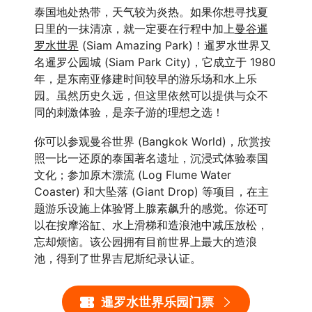
泰国地处热带，天气较为炎热。如果你想寻找夏
日里的一抹清凉，就一定要在行程中加上
曼谷暹
罗水世界
(Siam Amazing Park)！暹罗水世界又
名暹罗公园城 (Siam Park City)，它成立于 1980
年，是东南亚修建时间较早的游乐场和水上乐
园。虽然历史久远，但这里依然可以提供与众不
同的刺激体验，是亲子游的理想之选！
你可以参观曼谷世界 (Bangkok World)，欣赏按
照一比一还原的泰国著名遗址，沉浸式体验泰国
文化；参加原木漂流 (Log Flume Water
Coaster) 和大坠落 (Giant Drop) 等项目，在主
题游乐设施上体验肾上腺素飙升的感觉。你还可
以在按摩浴缸、水上滑梯和造浪池中减压放松，
忘却烦恼。该公园拥有目前世界上最大的造浪
池，得到了世界吉尼斯纪录认证。
暹罗水世界乐园门票