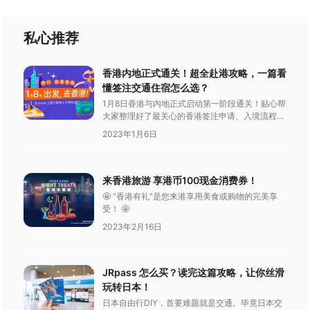
私心推荐
香港内地正式通关！超全赴港攻略，一篇看
懂签注交通住宿怎么选？
1月8日香港与内地正式启动第一阶段通关！贴心帮
大家整理好了最关心的香港签注申请、入境流程时
间以及抵达后的应该这么玩。赶紧带上攻略，跟着
2023年1月6日
KLOOK客路一起去玩吧！
来香港旅游 享港币100现金消费券！
🤩 "香港有礼"是您来港享用美食或购物的完美享
受！ 🤩
2023年2月16日
JRpass 怎么买？读完这篇攻略，让你丝滑
玩转日本！
日本自由行DIY，首要难题就是交通。毕竟日本交