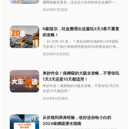
通网络极其复杂，没去过小伙伴的肯定会被吓一
跳。那么去日本，到底怎么买交通票券实用又便宜
2023年7月25日
呢？今天Klook就给你带来图片版日本轨道交通干
货，让你丝滑玩转日本！
N刷首尔，吐血整理出这篇玩3天3夜不重复
的攻略！
「 KLOOK 20 选 」 * 来自深耕当地的KLOOK团队
与全球上千旅行体验师所精选的20种黄金旅行推
荐，涵盖景区、乐园、特色体验、一日游及美食，
2023年10月25日
帮你一站买齐。
来抄作业！保姆级的大阪全攻略，不管你玩
1天3天还是10天都适用！
来抄作业！保姆级的大阪全攻略，不管你玩1天3天
还是10天都适用！
2024年4月28日
从价格到亲身经验，收好这份给小白的
2024保姆级潜水指南