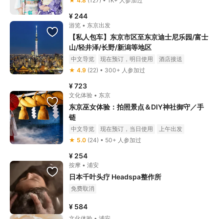
★ 4.8
(127) • 1K+ 人参加过
¥ 244
游览 • 东京出发
【私人包车】东京市区至东京迪士尼乐园/富士
山/轻井泽/长野/新潟等地区
中文导览
现在预订，明日使用
酒店接送
免费取消
立即确认
★ 4.9
(22) • 300+ 人参加过
¥ 723
文化体验 • 东京
东京巫女体验：拍照景点＆DIY神社御守／手
链
中文导览
现在预订，当日使用
上午出发
最长3小时
免费取消
立即确认
★ 5.0
(24) • 50+ 人参加过
¥ 254
按摩 • 浦安
日本千叶头疗 Headspa整作所
免费取消
¥ 584
文化体验 • 浦安