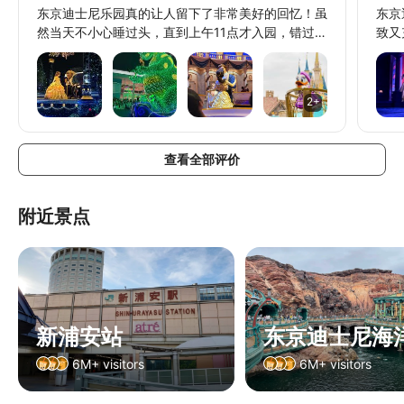
东京迪士尼乐园真的让人留下了非常美好的回忆！虽
东京
然当天不小心睡过头，直到上午11点才入园，错过了
致又
抢购快速通行证（Priority Pass）的时机，但完全没
气氛
有影响游玩的心情。园区内充满梦幻氛围，每个区域
型还
都布置得非常精致，走在其中就像进入童话世界一
游行
2+
样。虽然热门设施没玩到太多，但反而能更悠闲地享
让人
受园区的气氛，品尝美食、拍照打卡，感受迪士尼独
择多
有的魅力。 这次一共欣赏了三场花车游行，每一场
情侣
查看全部评价
都充满惊喜，角色们热情地和游客互动，音乐和表演
让人
都十分精彩，让人看得非常开心。晚上压轴的烟花更
是令人感动，在城堡与灯光的衬托下格外梦幻，为一
附近景点
天画下完美句点。即使晚入园、没有抢到快速通行
证，也依然玩得非常满足，充分感受到迪士尼带来的
欢乐与幸福，是一段让人想再次回访的美好旅程。
新浦安站
东京迪士尼海
6M+ visitors
6M+ visitors