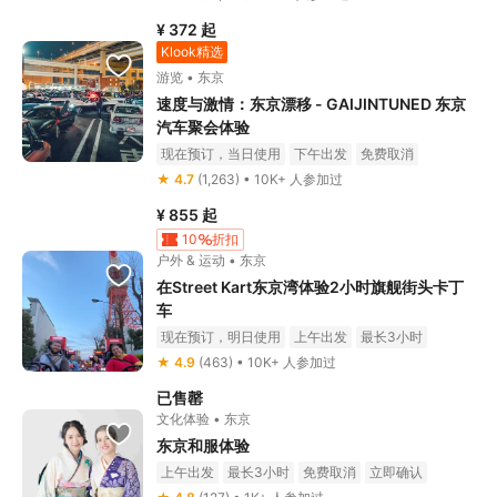
¥ 372
起
Klook精选
游览 • 东京
速度与激情：东京漂移 - GAIJINTUNED 东京
汽车聚会体验
现在预订，当日使用
下午出发
免费取消
立即确认
★ 4.7
(1,263) • 10K+ 人参加过
¥ 855
起
10
折扣
户外 & 运动 • 东京
在Street Kart东京湾体验2小时旗舰街头卡丁
车
现在预订，明日使用
上午出发
最长3小时
免费取消
立即确认
★ 4.9
(463) • 10K+ 人参加过
已售罄
文化体验 • 东京
东京和服体验
上午出发
最长3小时
免费取消
立即确认