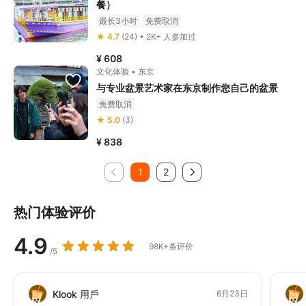
餐）
最长3小时
免费取消
★ 4.7
(24) • 2K+ 人参加过
¥ 608
文化体验 • 东京
与专业盆景艺术家在东京制作您自己的盆景
免费取消
★ 5.0
(3)
¥ 838
1
2
热门体验评价
4.9
98K+条评价
/5
Klook 用戶
6月23日