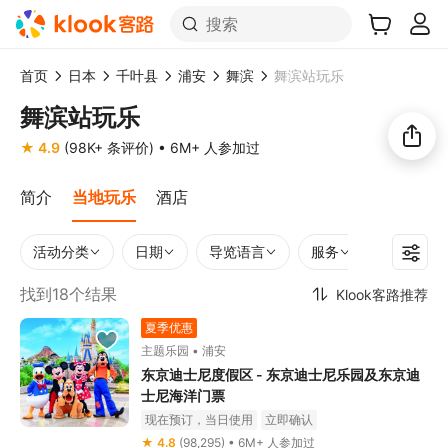
搜索
首页
日本
千叶县
浦安
舞滨
舞滨站玩乐
舞滨站玩乐
★ 4.9
(98K+ 条评价)
• 6M+ 人参加过
简介
当地玩乐
酒店
活动分类
日期
导览语言
服务
时长
找到18个结果
Klook客路推荐
夏季优惠
主题乐园 • 浦安
东京迪士尼度假区 - 东京迪士尼乐园及东京迪
士尼海洋门票
现在预订，当日使用
立即确认
★ 4.8
(98,295) • 6M+ 人参加过