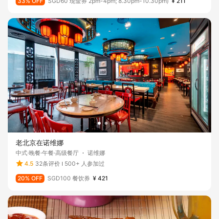
33% OFF
SGD60 现金券 2pm-4pm; 8.30pm-10.30pm)
¥ 211
老北京在诺维娜
中式·晚餐·午餐·高级餐厅
诺维娜
4.5
32条评价
500+ 人参加过
20% OFF
SGD100 餐饮券
¥ 421