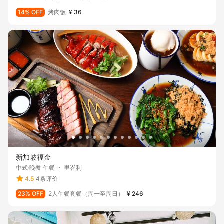
14% OFF
烤肉饭
¥ 36
新加坡福金
中式·晚餐·午餐
里峇利
4.5
4条评价
23% OFF
2人午餐套餐（周一至周日）
¥ 246