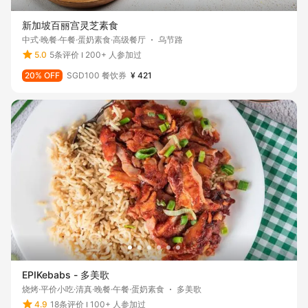
新加坡百丽宫灵芝素食
中式·晚餐·午餐·蛋奶素食·高级餐厅
乌节路
5.0
5条评价
200+ 人参加过
20% OFF
SGD100 餐饮券
¥ 421
EPIKebabs - 多美歌
烧烤·平价小吃·清真·晚餐·午餐·蛋奶素食
多美歌
4.9
18条评价
100+ 人参加过