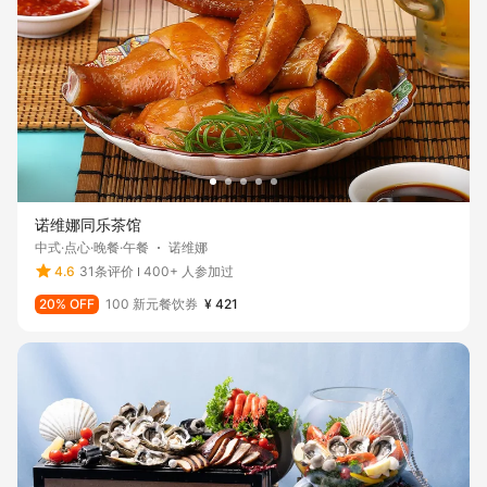
诺维娜同乐茶馆
中式·点心·晚餐·午餐
诺维娜
4.6
31条评价
400+ 人参加过
20% OFF
100 新元餐饮券
¥ 421