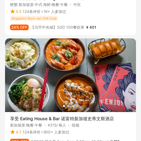
螃蟹·新加坡菜·中式·海鲜·晚餐·午餐
中区
4.5
124条评价
1K+ 人参加过
Singapore Must-eat Chili Crab
24% OFF
【乌节中央城】SGD 100餐饮券
¥ 401
享受 Eating House & Bar 诺富特新加坡史蒂文斯酒店
新加坡菜·晚餐·午餐
¥215/ 每人
纽顿
4.7
124条评价
900+ 人参加过