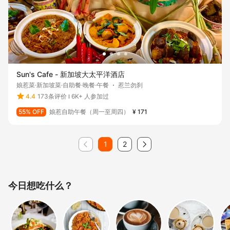
Sun's Cafe - 新加坡大太平洋酒店
娘惹菜·新加坡菜·自助餐·晚餐·午餐
惹兰勿刹
4.4
173条评价
6K+ 人参加过
55% OFF
娘惹自助午餐（周一至周四）
¥ 171
1
2
今日想吃什么？