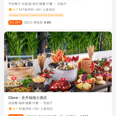
平价餐厅·火锅·面·韩式·晚餐·午餐
市政厅
4.7
547条评价
4K+ 人参加过
Korean Comfort Food and Hot Stew Dishes
9% OFF
SBCD 烤海苔
¥ 95
Clove - 史丹福瑞士酒店
自助餐·海鲜·晚餐·午餐
市政厅
4.7
62条评价
2K+ 人参加过