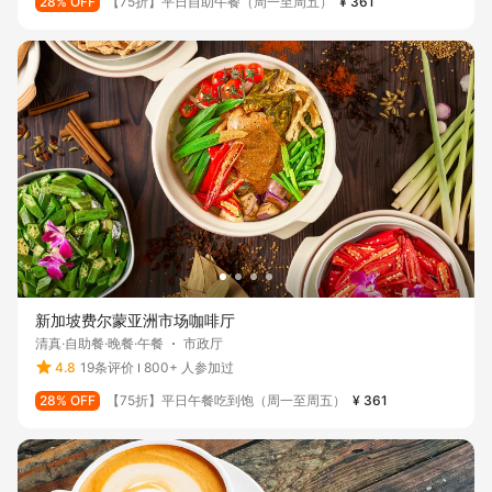
28% OFF
【75折】平日自助午餐（周一至周五）
¥ 361
新加坡费尔蒙亚洲市场咖啡厅
清真·自助餐·晚餐·午餐
市政厅
4.8
19条评价
800+ 人参加过
28% OFF
【75折】平日午餐吃到饱（周一至周五）
¥ 361