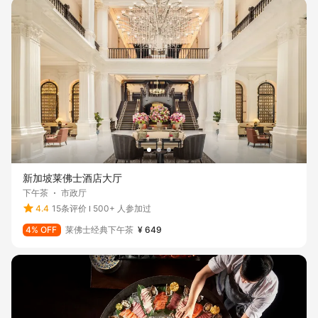
新加坡莱佛士酒店大厅
下午茶
市政厅
4.4
15条评价
500+ 人参加过
4% OFF
莱佛士经典下午茶
¥ 649