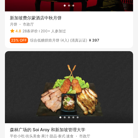
新加坡费尔蒙酒店中秋月饼
月饼
市政厅
4.8
28条评价
200+ 人参加过
23% OFF
综合低糖烘焙月饼 (4入) (清真认证)
¥ 397
森林广场的 Soi Aroy 和新加坡管理大学
平价小吃·街头美食·果汁·甜品·泰式·速食
市政厅