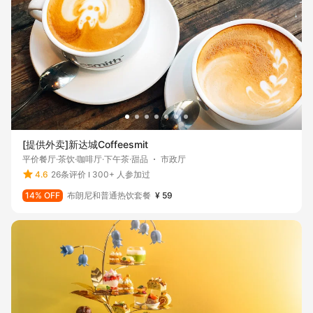
[提供外卖]新达城Coffeesmit
平价餐厅·茶饮·咖啡厅·下午茶·甜品
市政厅
4.6
26条评价
300+ 人参加过
14% OFF
布朗尼和普通热饮套餐
¥ 59