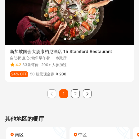
新加坡国会大厦康柏尼酒店 15 Stamford Restaurant
自助餐·点心·海鲜·早午餐
市政厅
4.2
33条评价
200+ 人参加过
24% OFF
50 新元现金券
¥ 200
1
2
其他地区的餐厅
南区
中区