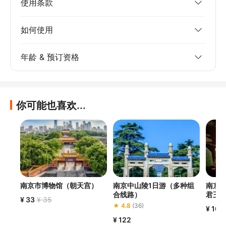
使用条款
如何使用
年龄 & 预订资格
你可能也喜欢...
南京市博物馆（朝天宫）
南京中山陵1日游（多种组
南京
合线路）
君王
¥ 33
¥ 35
★ 4.8
(36)
¥ 106
¥ 122