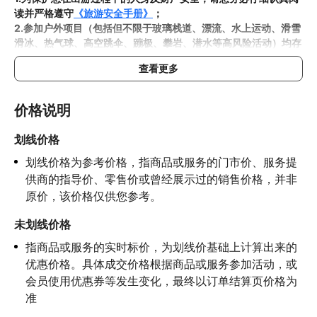
读并严格遵守
《旅游安全手册》
；
2.参加户外项目（包括但不限于玻璃栈道、漂流、水上运动、滑雪
滑冰、热气球、高空跳伞、蹦极、攀岩、潜水等高风险活动）均存
在一定风险，请您在参与相应项目之前充分了解
《安全防护指
查看更多
南》
，在结合自身身体真实状况、年龄等情况并充分参考当地相关
部门及其他专业机构的相关公告和建议后慎重参与
3.禁止孕妇、患有高血压、心脏病等不适合刺激性游玩项目的疾病
价格说明
患者及严重恐高、体质较弱的游客参加本产品内包含的项目，
若您
隐瞒前述情况参加项目发生意外的，由您本人承担一切责任，因此
划线价格
给旅行社造成损失的，还需对旅行社进行全额赔偿；

划线价格为参考价格，指商品或服务的门市价、服务提
4.因本产品内可能包含多个旅游项目，请您在
预订本产品之前与客
服工作人员沟通了解本产品内各项目的准入年龄、准入身高及准入
供商的指导价、零售价或曾经展示过的销售价格，并非
体重等准入要求
，否则预订失败或预订后无法成行的后果由您自行
原价，该价格仅供您参考。
承担；

5.请您在
参与项目期间全程穿戴好安全护具，避免发生意外事件；
未划线价格
6.若您在项目进行过程中感到任何不适，请及时与工作人员进行沟
指商品或服务的实时标价，为划线价基础上计算出来的
通，工作人员将会及时为您提供必要支持。
优惠价格。具体成交价格根据商品或服务参加活动，或
会员使用优惠券等发生变化，最终以订单结算页价格为
准