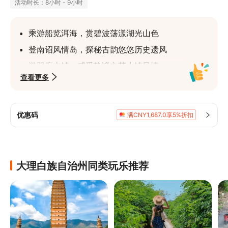
活动时长：8小时 - 9小时
乘游船览洱海，赏碧波荡漾湖光山色
登南诏风情岛，探秘古韵悠悠历史遗风
游双廊古镇，感受静谧文艺小镇风情
查看更多
观喜洲田园景，领略白族特色乡村画卷
优惠码
满CNY1,687.0享5%折扣
大理白族自治州同类玩乐推荐