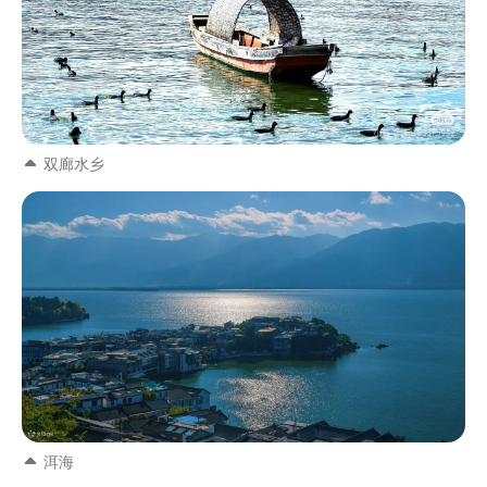
双廊水乡
洱海