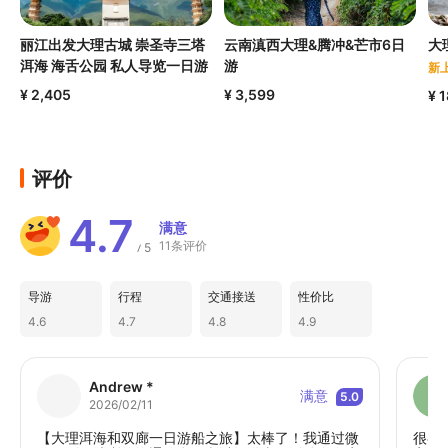
丽江出发大理古城 崇圣寺三塔
云南滇西大理&腾冲&芒市6日
大
洱海 海舌公园 私人导览一日游
游
新
¥ 2,405
¥ 3,599
¥ 
评价
4.7
满意
11条评价
5
/
导游
行程
交通接送
性价比
4.6
4.7
4.8
4.9
Andrew *
满意
5.0
2026/02/11
【大理洱海和双廊一日游船之旅】太棒了！我通过微
很喜