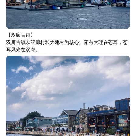
【双廊古镇】

双廊古镇以双廊村和大建村为核心。素有大理在苍耳，苍
耳风光在双廊。