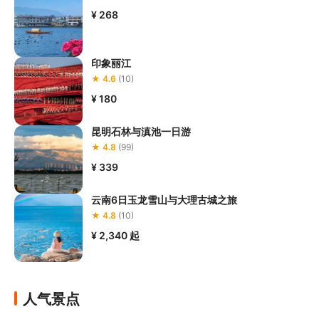
¥ 268
印象丽江
★ 4.6
(10)
¥ 180
昆明石林与滇池一日游
★ 4.8
(99)
¥ 339
云南6日玉龙雪山与大理古城之旅
★ 4.8
(10)
¥ 2,340
起
人气景点