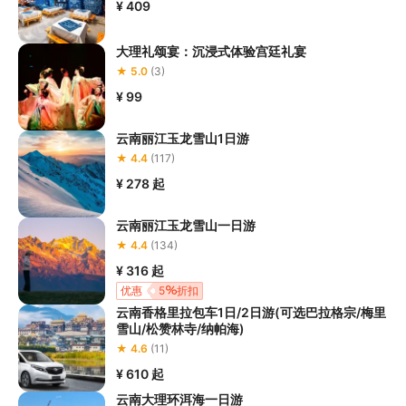
¥ 409
大理礼颂宴：沉浸式体验宫廷礼宴
★ 5.0
(3)
¥ 99
云南丽江玉龙雪山1日游
★ 4.4
(117)
¥ 278
起
云南丽江玉龙雪山一日游
★ 4.4
(134)
¥ 316
起
优惠
5
折扣
云南香格里拉包车1日/2日游(可选巴拉格宗/梅里
雪山/松赞林寺/纳帕海)
★ 4.6
(11)
¥ 610
起
云南大理环洱海一日游