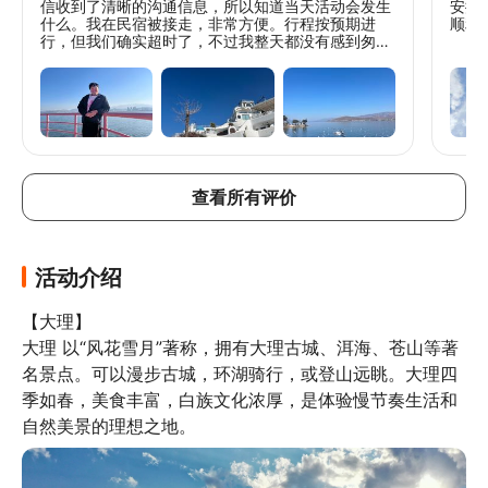
信收到了清晰的沟通信息，所以知道当天活动会发生
安排
什么。我在民宿被接走，非常方便。行程按预期进
顺利
行，但我们确实超时了，不过我整天都没有感到匆忙
——这是一次高效的体验大理和洱海的旅行。虽然作
为唯一的英语使用者，我感到很吃力，但每个人都非
常友善和耐心，所以我度过了一段非常愉快的时光。
我认为这个价格绝对物超所值。所有的站点都像梦境
一样，但最后一站是潘溪苑神奇的日落自行车（可
选）骑行，是结束一天完美的行程！
查看所有评价
活动介绍
【大理】

大理 以“风花雪月”著称，拥有大理古城、洱海、苍山等著
名景点。可以漫步古城，环湖骑行，或登山远眺。大理四
季如春，美食丰富，白族文化浓厚，是体验慢节奏生活和
自然美景的理想之地。