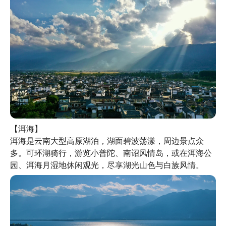
【洱海】

洱海是云南大型高原湖泊，湖面碧波荡漾，周边景点众
多。可环湖骑行，游览小普陀、南诏风情岛，或在洱海公
园、洱海月湿地休闲观光，尽享湖光山色与白族风情。