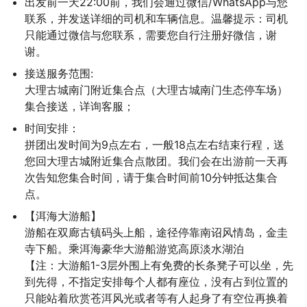
出发前一天22:00前，我们会通过微信/WhatsApp与您
联系，并发送详细的司机和车辆信息。温馨提示：司机
只能通过微信与您联系，需要您自行注册好微信，谢
谢。
接送服务范围:

大理古城南门附近集合点（大理古城南门生态停车场）
集合接送，详询客服；
时间安排：

拼团出发时间为9点左右，一般18点左右结束行程，送
您回大理古城附近集合点散团。我们会在出游前一天再
次告知您集合时间，请于集合时间前10分钟抵达集合
点。
【洱海大游船】

游船在双廊古镇码头上船，途径停靠南诏风情岛，金圭
寺下船。乘洱海豪华大游船游览高原淡水湖泊

【注：大游船1-3层外围上有免费的长条凳子可以坐，先
到先得，不指定安排每个人都有座位，没有占到位置的
只能站着欣赏苍洱风光或者等有人起身了有空位再换着