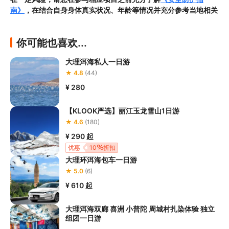
南》
，在结合自身身体真实状况、年龄等情况并充分参考当地相关
部门及其他专业机构的相关公告和建议后慎重参与
3.禁止孕妇、患有高血压、心脏病等不适合刺激性游玩项目的疾病
你可能也喜欢...
患者及严重恐高、体质较弱的游客参加本产品内包含的项目，
若您
隐瞒前述情况参加项目发生意外的，由您本人承担一切责任，因此
大理洱海私人一日游
给旅行社造成损失的，还需对旅行社进行全额赔偿；

★ 4.8
(44)
4.因本产品内可能包含多个旅游项目，请您在
预订本产品之前与客
服工作人员沟通了解本产品内各项目的准入年龄、准入身高及准入
¥ 280
体重等准入要求
，否则预订失败或预订后无法成行的后果由您自行
承担；

【KLOOK严选】丽江玉龙雪山1日游
5.请您在
参与项目期间全程穿戴好安全护具，避免发生意外事件；
★ 4.6
(180)
6.若您在项目进行过程中感到任何不适，请及时与工作人员进行沟
¥ 290
起
通，工作人员将会及时为您提供必要支持。
优惠
10
折扣
大理环洱海包车一日游
★ 5.0
(6)
¥ 610
起
大理洱海双廊 喜洲 小普陀 周城村扎染体验 独立
组团一日游