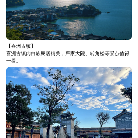
【喜洲古镇】

喜洲古镇内白族民居精美，严家大院、转角楼等景点值得
一看。