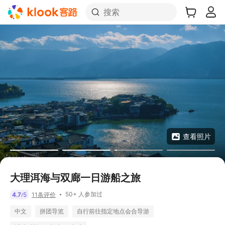
搜索
查看照片
大理洱海与双廊一日游船之旅
50+ 人参加过
4.7
5
11条评价
/
中文
拼团导览
自行前往指定地点会合导游