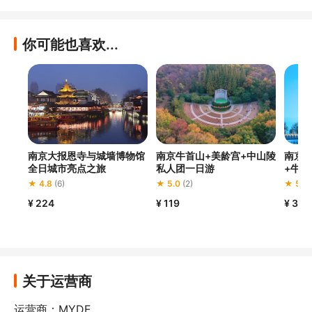
你可能也喜欢...
南京大报恩寺与城墙博物馆
南京牛首山+美龄宫+中山陵
南京总
全日城市亮点之旅
私人团一日游
+牛首
★ 4.8
(6)
★ 5.0
(2)
★ 5.0
¥ 224
¥ 119
¥ 306
关于运营商
运营商：MYDF