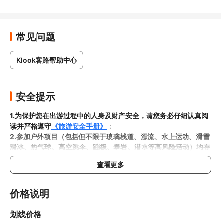
常见问题
Klook客路帮助中心
安全提示
1.为保护您在出游过程中的人身及财产安全，请您务必仔细认真阅
读并严格遵守
《旅游安全手册》
；
2.参加户外项目（包括但不限于玻璃栈道、漂流、水上运动、滑雪
滑冰、热气球、高空跳伞、蹦极、攀岩、潜水等高风险活动）均存
在一定风险，请您在参与相应项目之前充分了解
《安全防护指
查看更多
南》
，在结合自身身体真实状况、年龄等情况并充分参考当地相关
部门及其他专业机构的相关公告和建议后慎重参与
3.禁止孕妇、患有高血压、心脏病等不适合刺激性游玩项目的疾病
价格说明
患者及严重恐高、体质较弱的游客参加本产品内包含的项目，
若您
隐瞒前述情况参加项目发生意外的，由您本人承担一切责任，因此
划线价格
给旅行社造成损失的，还需对旅行社进行全额赔偿；
