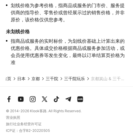
划线价格为参考价格，指商品或服务的门市价、服务提
4.因本产品内可能包含多个旅游项目，请您在
预订本产品之前与客
服工作人员沟通了解本产品内各项目的准入年龄、准入身高及准入
供商的指导价、零售价或曾经展示过的销售价格，并非
体重等准入要求
，否则预订失败或预订后无法成行的后果由您自行
原价，该价格仅供您参考。
承担；

5.请您在
参与项目期间全程穿戴好安全护具，避免发生意外事件；
未划线价格
6.若您在项目进行过程中感到任何不适，请及时与工作人员进行沟
指商品或服务的实时标价，为划线价基础上计算出来的
通，工作人员将会及时为您提供必要支持。
优惠价格。具体成交价格根据商品或服务参加活动，或
会员使用优惠券等发生变化，最终以订单结算页价格为
准
首页
日本
京都
三千院
三千院玩乐
京都岚山 & 三千院小团一日游
© 2014-2026
Klook客路. All Rights Reserved.
营业执照
旅行社业务经营许可证
ICP证：合字B2-20220505