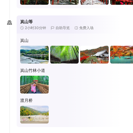
岚山等
2小时30分钟
自助导览
免费入场
岚山
岚山竹林小道
渡月桥