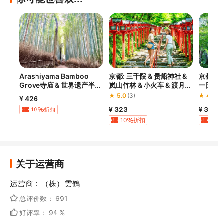
Arashiyama Bamboo
京都: 三千院 & 贵船神社 &
京都
Grove寺庙 & 世界遗产半天
岚山竹林 & 小火车 & 渡月桥
一日
游
一日游 (大阪/京都出发)
★ 5.0
(3)
★ 4.9
¥ 426
¥ 323
¥ 302
10
折扣
10
折扣
10
优惠
40
折扣
优惠
关于运营商
运营商：（株）雲鶴
总评价数： 691
好评率： 94 %