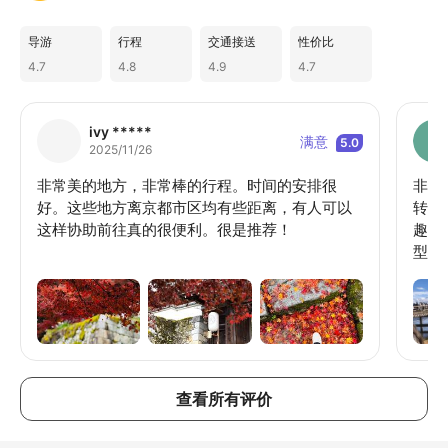
导游
行程
交通接送
性价比
4.7
4.8
4.9
4.7
ivy *****
满意
5.0
2025/11/26
非常美的地方，非常棒的行程。时间的安排很
非常
好。这些地方离京都市区均有些距离，有人可以
转车
这样协助前往真的很便利。很是推荐！
趣，
型活
查看所有评价