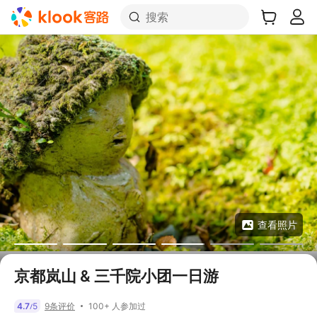
搜索
查看照片
京都岚山 & 三千院小团一日游
100+ 人参加过
4.7
5
9条评价
/