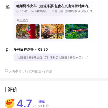
嵯峨野小火车（往返车票 包含在岚山停留时间内）
1小时
自助导览
需门票（费用包含或现场支付）
网红景点
多种回程选择
08:30
大阪日本桥6号出口（711便利店大阪日本桥站东店）
仅供参考，行程可能会有调整
评价
4.7
满意
9条评价
5
/