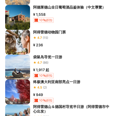
阿德莱德山全日葡萄酒品鉴体验（中文導覽）
¥ 1,558
10
折扣
阿得雷德动物园门票
★ 4.7
(15)
¥ 236
袋鼠岛导览一日游
★ 4.7
(86)
¥ 1,917
起
10
折扣
终极澳大利亚南部亮点一日游
★ 4.5
(2)
¥ 949
10
折扣
阿得雷德山＆德国村导览半日游（阿得雷德市中
心出发）