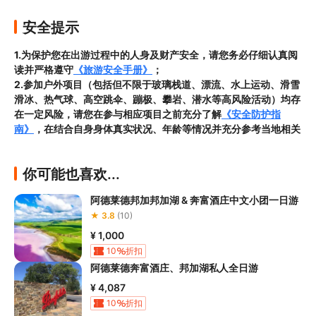
安全提示
1.为保护您在出游过程中的人身及财产安全，请您务必仔细认真阅
读并严格遵守
《旅游安全手册》
；
2.参加户外项目（包括但不限于玻璃栈道、漂流、水上运动、滑雪
滑冰、热气球、高空跳伞、蹦极、攀岩、潜水等高风险活动）均存
在一定风险，请您在参与相应项目之前充分了解
《安全防护指
南》
，在结合自身身体真实状况、年龄等情况并充分参考当地相关
部门及其他专业机构的相关公告和建议后慎重参与
3.禁止孕妇、患有高血压、心脏病等不适合刺激性游玩项目的疾病
你可能也喜欢...
患者及严重恐高、体质较弱的游客参加本产品内包含的项目，
若您
隐瞒前述情况参加项目发生意外的，由您本人承担一切责任，因此
阿德莱德邦加邦加湖 & 奔富酒庄中文小团一日游
给旅行社造成损失的，还需对旅行社进行全额赔偿；

★ 3.8
(10)
4.因本产品内可能包含多个旅游项目，请您在
预订本产品之前与客
服工作人员沟通了解本产品内各项目的准入年龄、准入身高及准入
¥ 1,000
体重等准入要求
，否则预订失败或预订后无法成行的后果由您自行
10
折扣
承担；

阿德莱德奔富酒庄、邦加湖私人全日游
5.请您在
参与项目期间全程穿戴好安全护具，避免发生意外事件；
¥ 4,087
6.若您在项目进行过程中感到任何不适，请及时与工作人员进行沟
10
折扣
通，工作人员将会及时为您提供必要支持。