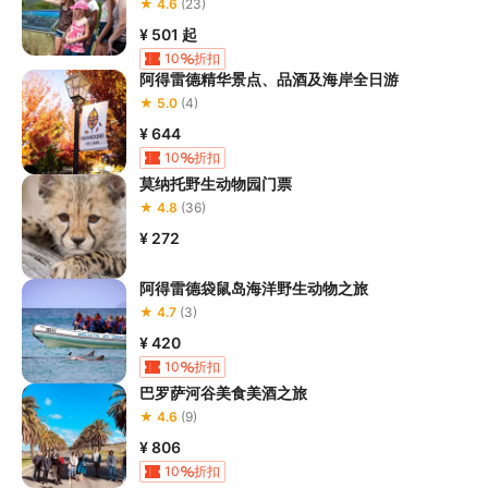
★ 4.6
(23)
¥ 501
起
10
折扣
阿得雷德精华景点、品酒及海岸全日游
★ 5.0
(4)
¥ 644
10
折扣
莫纳托野生动物园门票
★ 4.8
(36)
¥ 272
阿得雷德袋鼠岛海洋野生动物之旅
★ 4.7
(3)
¥ 420
10
折扣
巴罗萨河谷美食美酒之旅
★ 4.6
(9)
¥ 806
10
折扣