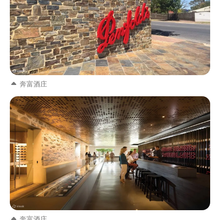
奔富酒庄
奔富酒庄