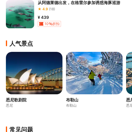
从阿德莱德出发，在格雷尔参加诱惑海豚巡游
★ 4.9
(18)
¥ 439
10
折扣
人气景点
悉尼歌剧院
布勒山
悉
悉尼
布勒山
悉
常见问题