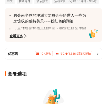
中文
拼团导览
酒店接送
活动时长：8小时 30分钟 - 9小时
独处南半球的澳洲大陆总会带给世人一些为
之惊叹的独特美景----粉红色的湖泊
世界顶级葡萄酒品牌庄园：奔富玛格尔庄园
Penfolds Magill打卡留念
查看更多
历史与现代交融的阿德莱德港，欣赏两岸风
光，了解港口的历史和发展
优惠码
10%折扣
满CNY1,686.9享5%折扣
中文服务，沟通无障碍
套餐选项