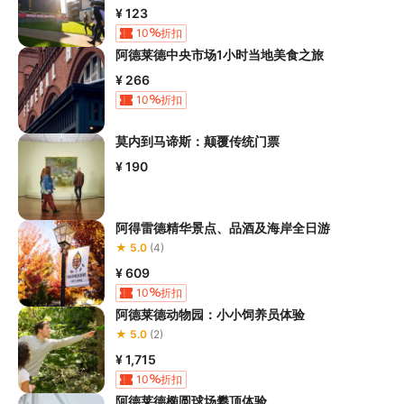
¥ 123
10
折扣
阿德莱德中央市场1小时当地美食之旅
¥ 266
10
折扣
莫内到马谛斯：颠覆传统门票
¥ 190
阿得雷德精华景点、品酒及海岸全日游
★ 5.0
(4)
¥ 609
10
折扣
阿德莱德动物园：小小饲养员体验
★ 5.0
(2)
¥ 1,715
10
折扣
阿德莱德椭圆球场攀顶体验