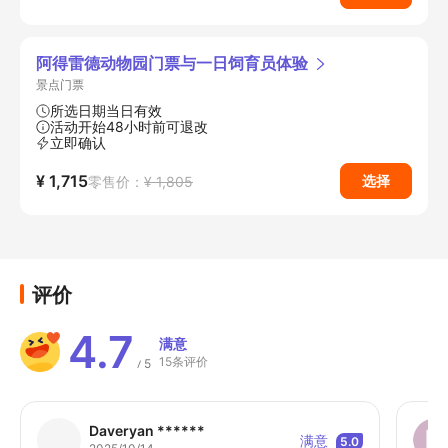
阿得雷德动物园门票与一日饲育员体验
景点门票
所选日期当日有效
活动开始48小时前可退改
立即确认
¥ 1,715
选择
零售价：
¥ 1,805
评价
4.7
满意
15条评价
5
/
Daveryan ******
满意
5.0