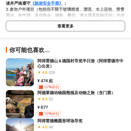
读并严格遵守
《旅游安全手册》
；
2.参加户外项目（包括但不限于玻璃栈道、漂流、水上运动、滑雪
滑冰、热气球、高空跳伞、蹦极、攀岩、潜水等高风险活动）均存
在一定风险，请您在参与相应项目之前充分了解
《安全防护指
查看更多
南》
，在结合自身身体真实状况、年龄等情况并充分参考当地相关
部门及其他专业机构的相关公告和建议后慎重参与
；

3.请您在预订
本项目之前与客服工作人员沟通了解本项目的准入年
龄、准入身高及准入体重等准入要求
，否则预订失败或预订后无法
你可能也喜欢...
成行的后果由您自行承担；

4.
禁止孕妇、患有高血压、心脏病等不适合刺激性游玩项目的疾病
阿得雷德山＆德国村导览半日游（阿得雷德市中
患者及严重恐高、体质较弱的游客参加本项目，
若您隐瞒前述情况
心出发）
参加本项目发生意外的，由您本人承担一切责任，因此给旅行社造
★ 4.6
(23)
¥ 474
起
5.在项目过程中您需要全程正确穿戴安全护具，戴眼镜的游客应当
10
折扣
做好相应防护，避免发生意外事件
。若本项目因天气恶劣或其他不
阿德莱德动物园熊猫及动物之旅（含门票）
可抗力导致无法成行的，请您听从旅行社工作人员的安排参加活
★ 4.5
(2)
动；

¥ 677
6.若您在项目过程中感到任何不适，请及时与项目工作人员进行沟
10
折扣
阿得雷德椭圆形球场导览
★ 4.0
(4)