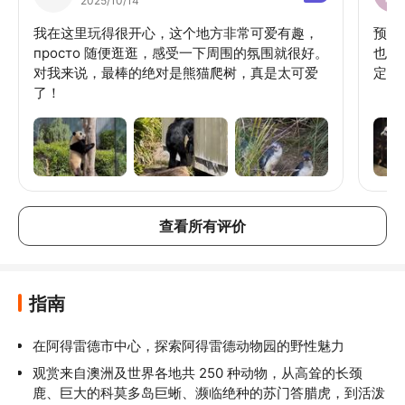
2025/10/14
我在这里玩得很开心，这个地方非常可爱有趣，
预订
просто 随便逛逛，感受一下周围的氛围就很好。
也不
对我来说，最棒的绝对是熊猫爬树，真是太可爱
定会
了！
查看所有评价
指南
在阿得雷德市中心，探索阿得雷德动物园的野性魅力
观赏来自澳洲及世界各地共 250 种动物，从高耸的长颈
鹿、巨大的科莫多岛巨蜥、濒临绝种的苏门答腊虎，到活泼