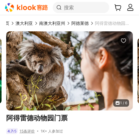
搜索
首页
澳大利亚
南澳大利亚州
阿德莱德
阿得雷德动物园门票
1 / 6
阿得雷德动物园门票
1K+ 人参加过
4.7
5
15条评价
/