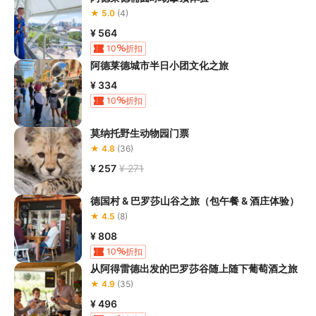
★ 5.0
(4)
¥ 564
10
折扣
阿德莱德城市半日小团文化之旅
¥ 334
10
折扣
莫纳托野生动物园门票
★ 4.8
(36)
¥ 257
¥ 271
德国村 & 巴罗莎山谷之旅（包午餐 & 酒庄体验）
★ 4.5
(8)
¥ 808
10
折扣
从阿得雷德出发的巴罗莎谷随上随下葡萄酒之旅
★ 4.9
(35)
¥ 496