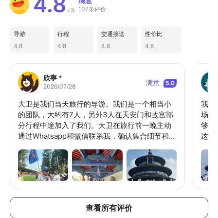
4.8
满意
107条评价
5
/
导游
行程
交通接送
性价比
4.8
4.8
4.8
4.8
欣寧 *
满意
5.0
2026/07/28
大卫是我们当天旅行的导游。我们是一个相当小
我们
的团队，大约有7人，另外3人在天安门和故宫部
场和
分行程中途加入了我们。大卫在旅行前一晚主动
够完
通过Whatsapp和微信联系我，确认集合细节和地
这次
点。我们早上8点出发，中间有一些休息时间，但
直太
请注意，没有餐厅提供午餐，沿途只有一些小卖
大量
部。他知识渊博，解释了每个景点的重要性，然
了每
后给我们自由活动时间，他还帮我们拍照。除了
由于
历史，他还分享了北京的时事。我们是在夏季高
益，
峰期去的，天气非常炎热，所以我们请求大卫缩
知识
查看所有评价
短行程。他非常理解，允许我们提前离开，而团
价值