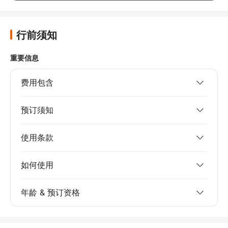
队的其他人则继续行程。我建议在春季或秋季参
观，这样天气会凉爽些，但大卫作为一名出色的
导游，值得称赞！
行前须知
重要信息
费用包含
预订须知
使用条款
如何使用
年龄 & 预订资格