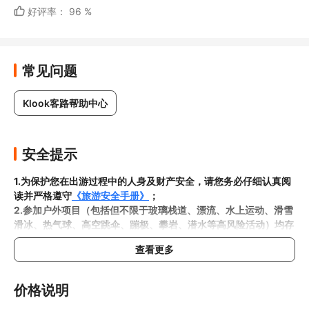
好评率： 96 %
常见问题
Klook客路帮助中心
安全提示
1.为保护您在出游过程中的人身及财产安全，请您务必仔细认真阅
读并严格遵守
《旅游安全手册》
；
2.参加户外项目（包括但不限于玻璃栈道、漂流、水上运动、滑雪
滑冰、热气球、高空跳伞、蹦极、攀岩、潜水等高风险活动）均存
在一定风险，请您在参与相应项目之前充分了解
《安全防护指
查看更多
南》
，在结合自身身体真实状况、年龄等情况并充分参考当地相关
部门及其他专业机构的相关公告和建议后慎重参与
3.禁止孕妇、患有高血压、心脏病等不适合刺激性游玩项目的疾病
价格说明
患者及严重恐高、体质较弱的游客参加本产品内包含的项目，
若您