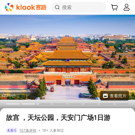
搜索
查看照片
故宫 ，天坛公园，天安门广场1日游
1K+ 人参加过
4.8
5
107条评价
/