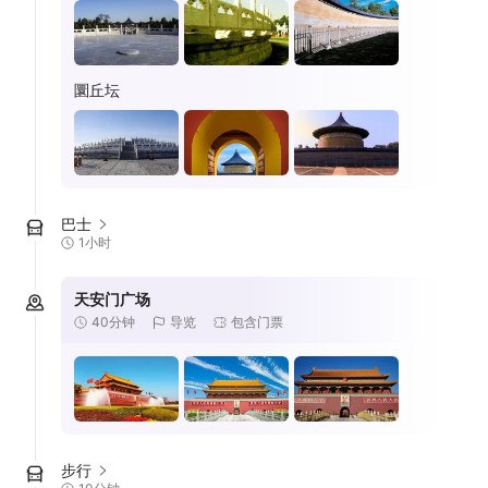
圜丘坛
巴士
1小时
天安门广场
40分钟
导览
包含门票
步行