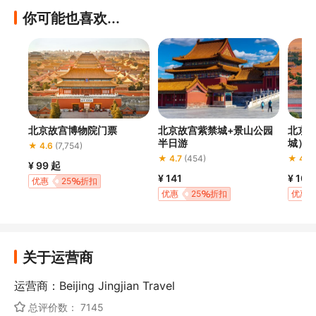
你可能也喜欢...
北京故宫博物院门票
北京故宫紫禁城+景山公园
北京
半日游
城）
★ 4.6
(7,754)
★ 4.7
(454)
★ 4.9
¥ 99
起
¥ 141
¥ 107
优惠
25
折扣
优惠
25
折扣
优惠
关于运营商
运营商：Beijing Jingjian Travel
总评价数： 7145