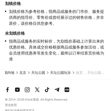
隐瞒前述情况参加项目发生意外的，由您本人承担一切责任，因此
划线价格
给旅行社造成损失的，还需对旅行社进行全额赔偿；

划线价格为参考价格，指商品或服务的门市价、服务提
4.因本产品内可能包含多个旅游项目，请您在
预订本产品之前与客
服工作人员沟通了解本产品内各项目的准入年龄、准入身高及准入
供商的指导价、零售价或曾经展示过的销售价格，并非
体重等准入要求
，否则预订失败或预订后无法成行的后果由您自行
原价，该价格仅供您参考。
承担；

5.请您在
参与项目期间全程穿戴好安全护具，避免发生意外事件；
未划线价格
6.若您在项目进行过程中感到任何不适，请及时与工作人员进行沟
指商品或服务的实时标价，为划线价基础上计算出来的
通，工作人员将会及时为您提供必要支持。
优惠价格。具体成交价格根据商品或服务参加活动，或
会员使用优惠券等发生变化，最终以订单结算页价格为
准
中国内地
北京
天坛公园
天坛公园玩乐
故宫 ，天坛公园，天安门广场1日游
© 2014-2026
Klook客路. All Rights Reserved.
营业执照
旅行社业务经营许可证