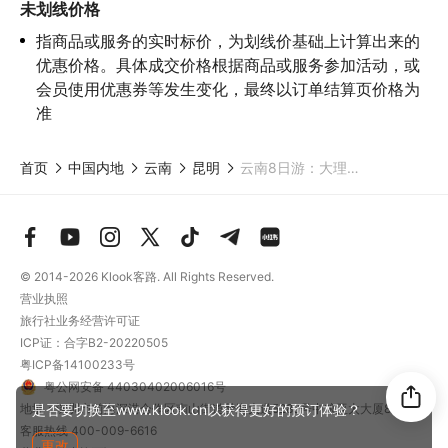
5.请您在
参与项目期间全程穿戴好安全护具，避免发生意外事件；
未划线价格
6.若您在项目进行过程中感到任何不适，请及时与工作人员进行沟
指商品或服务的实时标价，为划线价基础上计算出来的
通，工作人员将会及时为您提供必要支持。
优惠价格。具体成交价格根据商品或服务参加活动，或
会员使用优惠券等发生变化，最终以订单结算页价格为
准
首页
中国内地
云南
昆明
云南8日游：大理、丽江、香格里拉自然风光之旅
© 2014-2026
Klook客路. All Rights Reserved.
营业执照
旅行社业务经营许可证
ICP证：合字B2-20220505
粤ICP备14100233号
粤公网安备 44030402006016号
是否要切换至www.klook.cn以获得更好的预订体验？
地址：深圳市前海深港合作区南山街道梦海大道5289号中粮亚太大厦801
客服热线
400-009-6616
更改