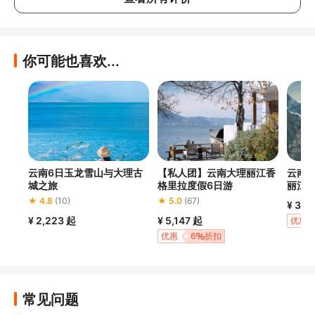
团队中。 很有可能遇到不文明的团员，这会影响
品，
您的旅行体验。 与行程不同的团员一起旅行，并
酒店
在离酒店很远的地方下车。 旅行团餐食冷淡无
去，
味，大部分菜肴都是预制食品。
跳峡
你可能也喜欢...
有些
鲜空
圣物
币！
前去
明火
云南6日玉龙雪山与大理古
【私人团】云南大理丽江香
云南1
城之旅
格里拉度假6日游
丽江
★ 4.8
(10)
★ 5.0
(67)
¥ 3,4
¥ 2,223
起
¥ 5,147
起
优惠
优惠
6
折扣
常见问题