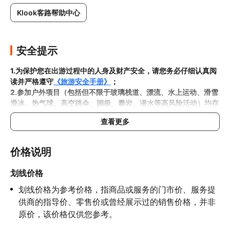
Klook客路帮助中心
安全提示
1.为保护您在出游过程中的人身及财产安全，请您务必仔细认真阅
读并严格遵守
《旅游安全手册》
；
2.参加户外项目（包括但不限于玻璃栈道、漂流、水上运动、滑雪
滑冰、热气球、高空跳伞、蹦极、攀岩、潜水等高风险活动）均存
在一定风险，请您在参与相应项目之前充分了解
《安全防护指
查看更多
南》
，在结合自身身体真实状况、年龄等情况并充分参考当地相关
部门及其他专业机构的相关公告和建议后慎重参与
3.禁止孕妇、患有高血压、心脏病等不适合刺激性游玩项目的疾病
价格说明
患者及严重恐高、体质较弱的游客参加本产品内包含的项目，
若您
隐瞒前述情况参加项目发生意外的，由您本人承担一切责任，因此
划线价格
给旅行社造成损失的，还需对旅行社进行全额赔偿；

划线价格为参考价格，指商品或服务的门市价、服务提
4.因本产品内可能包含多个旅游项目，请您在
预订本产品之前与客
服工作人员沟通了解本产品内各项目的准入年龄、准入身高及准入
供商的指导价、零售价或曾经展示过的销售价格，并非
体重等准入要求
，否则预订失败或预订后无法成行的后果由您自行
原价，该价格仅供您参考。
承担；
