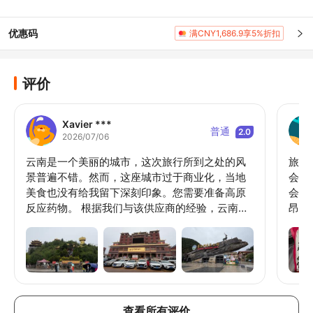
优惠码
满CNY1,686.9享5%折扣
评价
Xavier ***
普通
2.0
2026/07/06
云南是一个美丽的城市，这次旅行所到之处的风
旅行
景普遍不错。然而，这座城市过于商业化，当地
会拍
美食也没有给我留下深刻印象。您需要准备高原
会取
反应药物。 根据我们与该供应商的经验，云南值
昂贵
得一游，但不推荐参加这个旅行团。我们强烈建
后开
议任何想去云南旅行的人选择自由行，或者选择
准备
新加坡当地的旅行社。 缺点： 军事化行程，从第
的产
二天到第七天都起得很早。 从一个景点赶往另一
升6
个景点。 与当地中国大陆游客一起旅行，因为旅
升5
行社将把来自不同预订渠道的订单合并到同一个
们让
查看所有评价