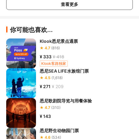
查看更多
南》
，在结合自身身体真实状况、年龄等情况并充分参考当地相关
部门及其他专业机构的相关公告和建议后慎重参与
；

3.请您在预订
本项目之前与客服工作人员沟通了解本项目的准入年
龄、准入身高及准入体重等准入要求
，否则预订失败或预订后无法
你可能也喜欢...
成行的后果由您自行承担；

4.
禁止孕妇、患有高血压、心脏病等不适合刺激性游玩项目的疾病
Klook悉尼景点通票
患者及严重恐高、体质较弱的游客参加本项目，
若您隐瞒前述情况
★ 4.7
(816)
参加本项目发生意外的，由您本人承担一切责任，因此给旅行社造
¥ 333
¥ 418
Klook客路独家
5.在项目过程中您需要全程正确穿戴安全护具，戴眼镜的游客应当
悉尼SEA LIFE水族馆门票
做好相应防护，避免发生意外事件
。若本项目因天气恶劣或其他不
可抗力导致无法成行的，请您听从旅行社工作人员的安排参加活
★ 4.5
(1,618)
动；

¥ 271
¥ 209
6.若您在项目过程中感到任何不适，请及时与项目工作人员进行沟
悉尼歌剧院导览与用餐体验
★ 4.7
(310)
¥ 143
悉尼野生动物园门票
★ 4.6
(534)