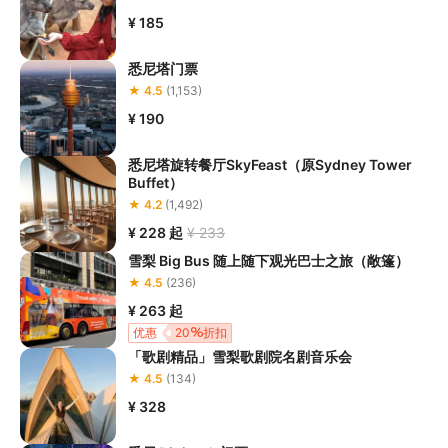
¥ 185
悉尼塔门票
★ 4.5
(1,153)
¥ 190
悉尼塔旋转餐厅SkyFeast（原Sydney Tower
Buffet）
★ 4.2
(1,492)
¥ 228
起
¥ 233
雪梨 Big Bus 随上随下观光巴士之旅（敞篷）
★ 4.5
(236)
¥ 263
起
优惠
20
折扣
「歌剧精品」雪梨歌剧院名剧音乐会
★ 4.5
(134)
¥ 328