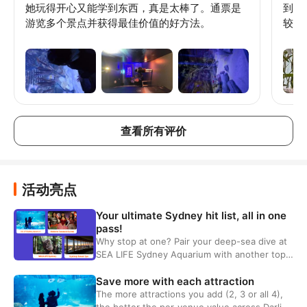
她玩得开心又能学到东西，真是太棒了。通票是
到达
游览多个景点并获得最佳价值的好方法。
较少
查看所有评价
活动亮点
Your ultimate Sydney hit list, all in one
pass!
Why stop at one? Pair your deep-sea dive at
SEA LIFE Sydney Aquarium with another top
hit, choose Madame Tussauds, Sydney Tower
Eye, or WILD LIFE Sydney Zoo for the ultimate
Save more with each attraction
combo!
The more attractions you add (2, 3 or all 4),
the better the per-venue value across Darling