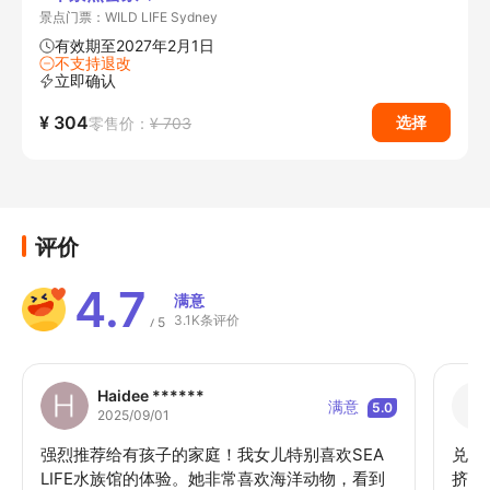
景点门票：WILD LIFE Sydney
有效期至2027年2月1日
不支持退改
立即确认
¥ 304
选择
零售价：
¥ 703
评价
4.7
满意
3.1K条评价
5
/
Haidee ******
满意
5.0
2025/09/01
强烈推荐给有孩子的家庭！我女儿特别喜欢SEA
兑换
LIFE水族馆的体验。她非常喜欢海洋动物，看到
挤一