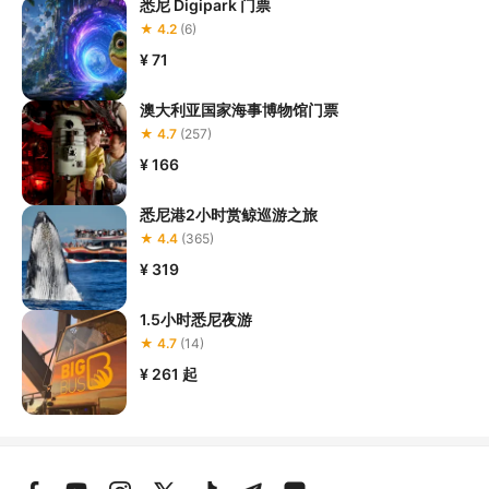
悉尼 Digipark 门票
★ 4.2
(6)
¥ 71
澳大利亚国家海事博物馆门票
★ 4.7
(257)
¥ 166
悉尼港2小时赏鲸巡游之旅
★ 4.4
(365)
¥ 319
1.5小时悉尼夜游
★ 4.7
(14)
¥ 261
起