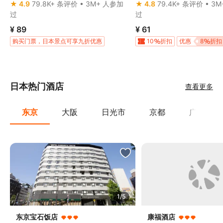
★ 4.9
79.8K+ 条评价 • 3M+ 人参加
★ 4.8
79.4K+ 条评价 • 3
过
过
¥ 89
¥ 61
购买门票，日本景点可享九折优惠
10
折扣
优惠
8
折扣
日本热门酒店
查看更多
东京
大阪
日光市
京都
广岛县
1/5
东京宝石饭店
康福酒店