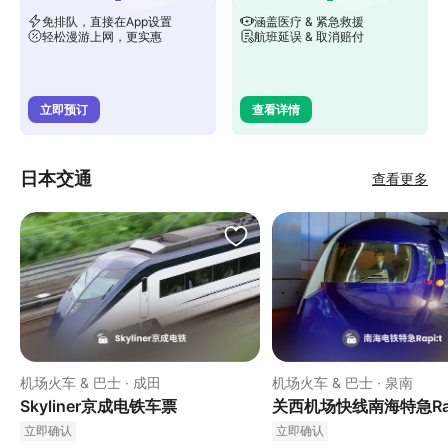
免排队，直接在App设置
涵盖医疗 & 紧急救援
轻松漫游上网，更实惠
航班延误 & 取消赔付
立即预订
查看详情
日本交通
查看更多
机场火车 & 巴士 · 成田
机场火车 & 巴士 · 泉南
Skyliner京成电铁车票
关西机场快线南海特急Rap
立即确认
立即确认