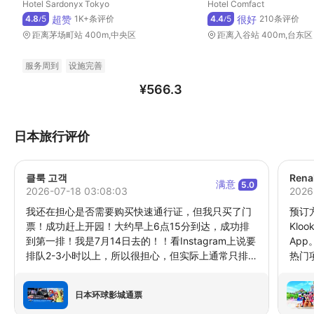
Hotel Sardonyx Tokyo
Hotel Comfact
超赞
很好
4.8
5
1K+条评价
4.4
5
210条评价
/
/
距离茅场町站 400m,中央区
距离入谷站 400m,台东区
服务周到
设施完善
¥
566.3
日本旅行评价
클룩 고객
Rena
满意
5.0
2026-07-18 03:08:03
2026
我还在担心是否需要购买快速通行证，但我只买了门
预订
票！成功赶上开园！大约早上6点15分到达，成功排
Kl
到第一排！我是7月14日去的！！看Instagram上说要
Ap
排队2-3小时以上，所以很担心，但实际上通常只排
热门
20-40分钟，队伍很快就往前走了，玩了很多项目！
亲身
皮诺咖啡厅？任天堂里面的餐厅，我大概11点左右去
海”
日本环球影城通票
的，没有排队就直接进去用餐了！虽然很漂亮，但味
彩！