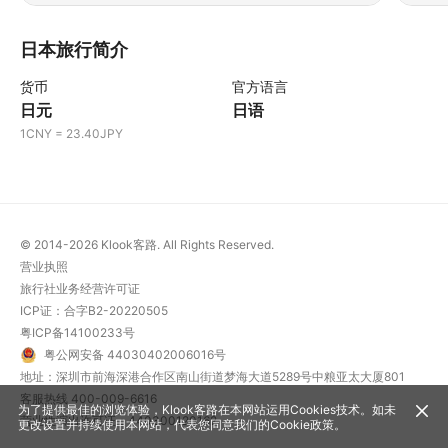
道嘛……哈哈，总之大家玩得开心，度过愉快的时光
吧~~
日本旅行简介
货币
官方语言
日元
日语
1CNY = 23.40JPY
© 2014-2026
Klook客路. All Rights Reserved.
营业执照
旅行社业务经营许可证
ICP证：合字B2-20220505
粤ICP备14100233号
粤公网安备 44030402006016号
地址：深圳市前海深港合作区南山街道梦海大道5289号中粮亚太大厦801
客服热线
400-009-6616
为了提供最佳的浏览体验，Klook客路在本网站运用Cookies技术。如未
营业性演出许可证：440300120162
更改设置并持续使用本网站，代表您同意我们的
Cookie政策
。