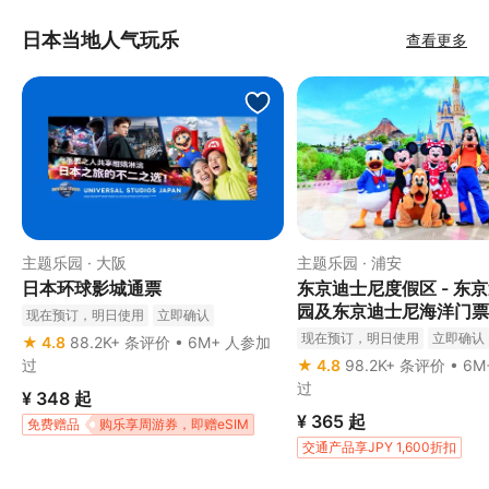
日本当地人气玩乐
查看更多
主题乐园 · 大阪
主题乐园 · 浦安
日本环球影城通票
东京迪士尼度假区 - 东
园及东京迪士尼海洋门票
现在预订，明日使用
立即确认
现在预订，明日使用
立即确认
★ 4.8
88.2K+ 条评价 • 6M+ 人参加
过
★ 4.8
98.2K+ 条评价 • 6
过
¥ 348
起
¥ 365
起
免费赠品
购乐享周游券，即赠eSIM
交通产品享JPY 1,600折扣