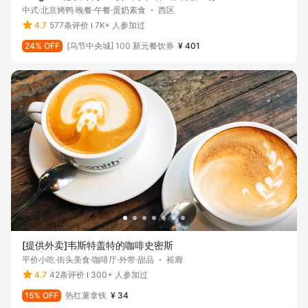
中式·北京烤鸭·晚餐·午餐·蛋奶素食
西区
4.7
577条评价
7K+ 人参加过
24% OFF
[乌节中央城] 100 新元餐饮券
¥ 401
[提供外卖]韦斯特盖特的咖啡史密斯
平价小吃·街头美食·咖啡厅·外带·甜品
裕廊
4.7
42条评价
300+ 人参加过
15% OFF
热红薯拿铁
¥ 34