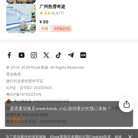
广州热雪奇迹
★ 4.6
(4,477)
¥ 99
优惠
48
折扣
© 2014-2026
Klook客路. All Rights Reserved.
营业执照
旅行社业务经营许可证
ICP证：合字B2-20220505
粤ICP备14100233号
粤公网安备 44030402006016号
地址：深圳市前海深港合作区南山街道梦海大道5289号中粮亚太大厦801
是否要切换至www.klook.cn以获得更好的预订体验？
客服热线
400-009-6616
更改
营业性演出许可证：440300120162
为了提供最佳的浏览体验，Klook客路在本网站运用Cookies技术。如未