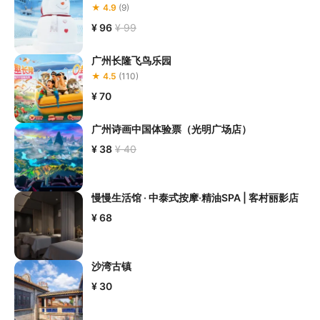
★ 4.9
(9)
¥ 96
¥ 99
广州长隆飞鸟乐园
★ 4.5
(110)
¥ 70
广州诗画中国体验票（光明广场店）
¥ 38
¥ 40
慢慢生活馆 · 中泰式按摩·精油SPA | 客村丽影店
¥ 68
沙湾古镇
¥ 30