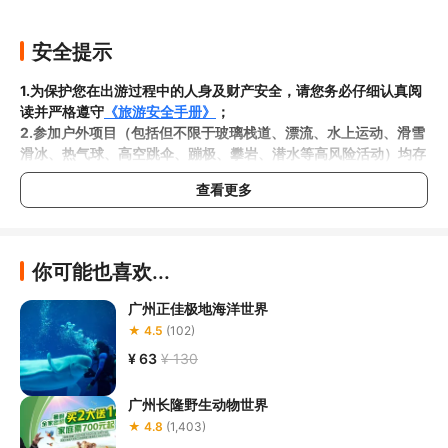
安全提示
1.为保护您在出游过程中的人身及财产安全，请您务必仔细认真阅
读并严格遵守
《旅游安全手册》
；
2.参加户外项目（包括但不限于玻璃栈道、漂流、水上运动、滑雪
滑冰、热气球、高空跳伞、蹦极、攀岩、潜水等高风险活动）均存
在一定风险，请您在参与相应项目之前充分了解
《安全防护指
查看更多
南》
，在结合自身身体真实状况、年龄等情况并充分参考当地相关
部门及其他专业机构的相关公告和建议后慎重参与
；

3.请您在预订
本项目之前与客服工作人员沟通了解本项目的准入年
龄、准入身高及准入体重等准入要求
，否则预订失败或预订后无法
你可能也喜欢...
成行的后果由您自行承担；

4.
禁止孕妇、患有高血压、心脏病等不适合刺激性游玩项目的疾病
广州正佳极地海洋世界
患者及严重恐高、体质较弱的游客参加本项目，
若您隐瞒前述情况
★ 4.5
(102)
参加本项目发生意外的，由您本人承担一切责任，因此给旅行社造
¥ 63
¥ 130
5.在项目过程中您需要全程正确穿戴安全护具，戴眼镜的游客应当
广州长隆野生动物世界
做好相应防护，避免发生意外事件
。若本项目因天气恶劣或其他不
可抗力导致无法成行的，请您听从旅行社工作人员的安排参加活
★ 4.8
(1,403)
动；
