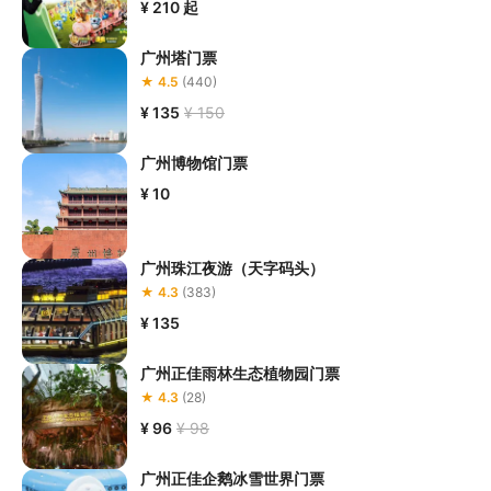
¥ 210
起
6.若您在项目过程中感到任何不适，请及时与项目工作人员进行沟
广州塔门票
★ 4.5
(440)
¥ 135
¥ 150
广州博物馆门票
¥ 10
广州珠江夜游（天字码头）
★ 4.3
(383)
¥ 135
广州正佳雨林生态植物园门票
★ 4.3
(28)
¥ 96
¥ 98
广州正佳企鹅冰雪世界门票