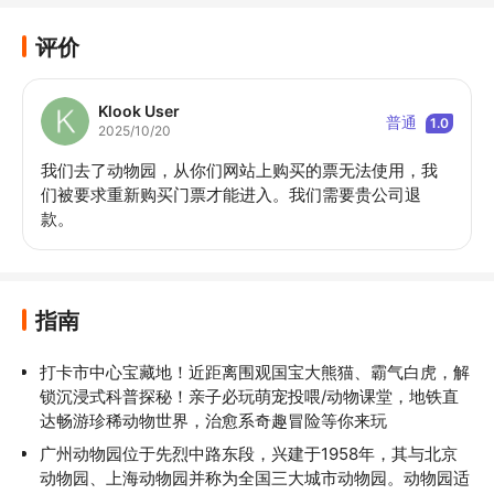
评价
Klook User
普通
1.0
2025/10/20
我们去了动物园，从你们网站上购买的票无法使用，我
们被要求重新购买门票才能进入。我们需要贵公司退
款。
指南
打卡市中心宝藏地！近距离围观国宝大熊猫、霸气白虎，解
锁沉浸式科普探秘！亲子必玩萌宠投喂/动物课堂，地铁直
达畅游珍稀动物世界，治愈系奇趣冒险等你来玩
广州动物园位于先烈中路东段，兴建于1958年，其与北京
动物园、上海动物园并称为全国三大城市动物园。动物园适